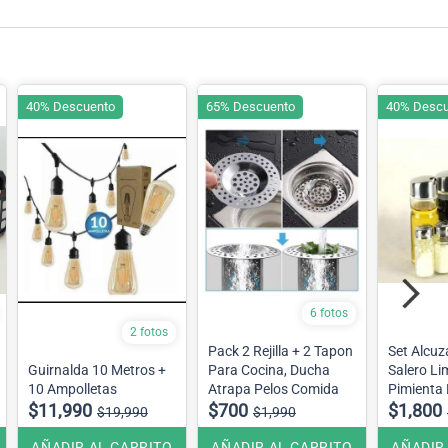
40% Descuento
65% Descuento
40% Descu
6 fotos
2 fotos
Pack 2 Rejilla + 2 Tapon
Set Alcuz
Guirnalda 10 Metros +
Para Cocina, Ducha
Salero Li
10 Ampolletas
Atrapa Pelos Comida
Pimienta 
$11,990
$700
$1,800
$19,990
$1,990
AÑADIR AL CARRITO
AÑADIR AL CARRITO
AÑADIR