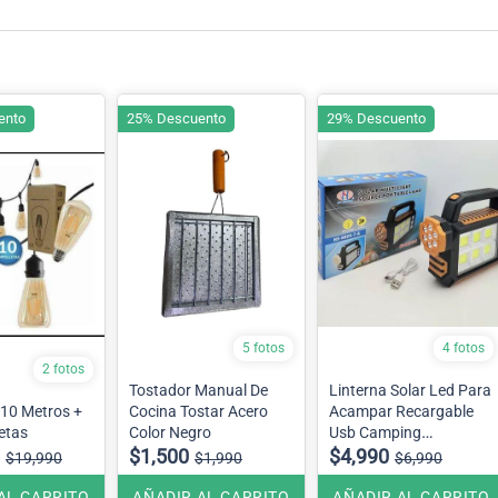
ento
25% Descuento
29% Descuento
5 fotos
4 fotos
2 fotos
Tostador Manual De
Linterna Solar Led Para
 10 Metros +
Cocina Tostar Acero
Acampar Recargable
etas
Color Negro
Usb Camping
$1,500
Incluye Power bank
$4,990
$19,990
$1,990
$6,990
AL CARRITO
AÑADIR AL CARRITO
AÑADIR AL CARRITO