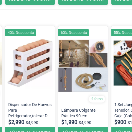
40% Descuento
60% Descuento
55% Descu
2 fotos
Dispensador De Huevos
1 Set Jue
Para
Lámpara Colgante
Tenedor, 
Refrigerador,tolerar De
Rústica 90 cm .
Caja (Colo
30 Huevos
$2,990
$1,990
Disponibl
$900
$4,990
$4,990
$1