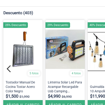
Descuento
(403)
25% Descuento
29% Descuento
40% Descu
5 fotos
4 fotos
Tostador Manual De
Linterna Solar Led Para
Cocina Tostar Acero
Acampar Recargable
Guirnalda
Color Negro
Usb Camping
10 Ampoll
$1,500
Incluye Power bank
$4,990
$11,990
$1,990
$6,990
AÑADIR AL CARRITO
AÑADIR AL CARRITO
AÑADIR 