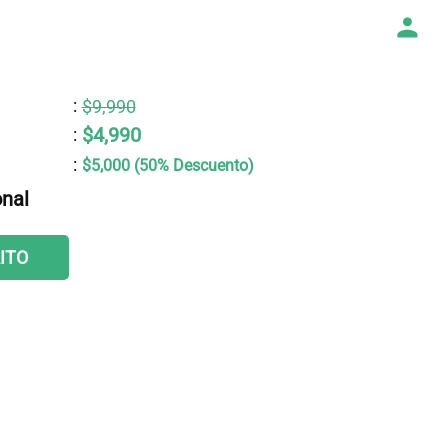
:
$9,990
$4,990
:
:
$5,000 (50% Descuento)
onal
ITO