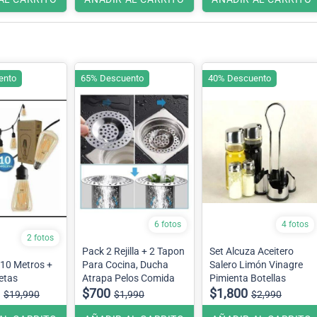
ento
65% Descuento
40% Descuento
6 fotos
4 fotos
2 fotos
Pack 2 Rejilla + 2 Tapon
Set Alcuza Aceitero
 10 Metros +
Para Cocina, Ducha
Salero Limón Vinagre
etas
Atrapa Pelos Comida
Pimienta Botellas
$700
$1,800
$19,990
$1,990
$2,990