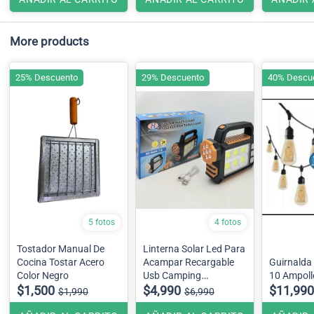
More products
25% Descuento
29% Descuento
40% Descu
5 fotos
4 fotos
Tostador Manual De
Linterna Solar Led Para
Cocina Tostar Acero
Acampar Recargable
Guirnalda
Color Negro
Usb Camping
10 Ampoll
$1,500
Incluye Power bank
$4,990
$11,990
$1,990
$6,990