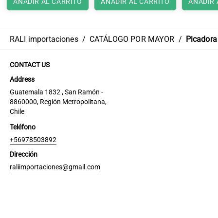
AÑADIR AL CARRITO
AÑADIR AL CARRITO
AÑADIR 
RALI importaciones
/
CATÁLOGO POR MAYOR
/
Picadora
CONTACT US
Address
Guatemala 1832 , San Ramón -
8860000, Región Metropolitana,
Chile
Teléfono
+56978503892
Dirección
raliimportaciones@gmail.com