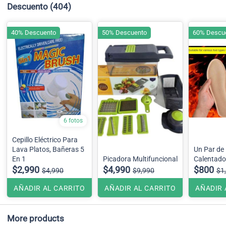
Descuento
(404)
40% Descuento
50% Descuento
60% Descu
6 fotos
Cepillo Eléctrico Para
Lava Platos, Bañeras 5
Un Par de 
En 1
Picadora Multifuncional
Calentador
$2,990
$4,990
$800
$4,990
$9,990
$1
AÑADIR AL CARRITO
AÑADIR AL CARRITO
AÑADIR 
More products