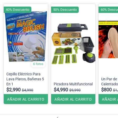
40% Descuento
50% Descuento
60% Descu
6 fotos
Cepillo Eléctrico Para
Lava Platos, Bañeras 5
Un Par de 
En 1
Picadora Multifuncional
Calentador
$2,990
$4,990
$800
$4,990
$9,990
$1
AÑADIR AL CARRITO
AÑADIR AL CARRITO
AÑADIR 