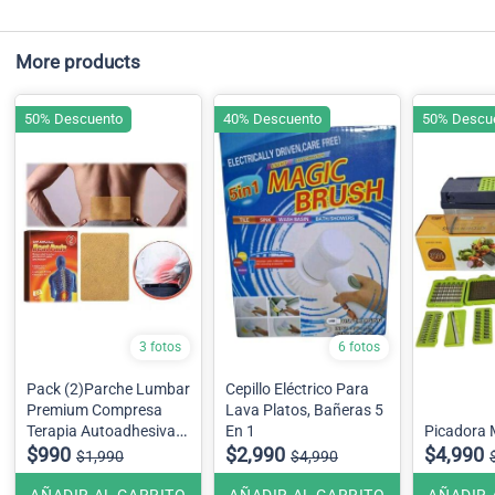
More products
50% Descuento
40% Descuento
50% Descu
3 fotos
6 fotos
Pack (2)Parche Lumbar
Cepillo Eléctrico Para
Premium Compresa
Lava Platos, Bañeras 5
Terapia Autoadhesivas
En 1
Picadora 
Alivio Del Dolor
$990
$2,990
$4,990
$1,990
$4,990
AÑADIR AL CARRITO
AÑADIR AL CARRITO
AÑADIR 