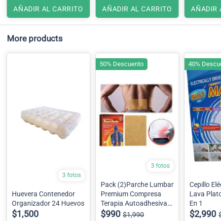
AÑADIR AL CARRITO
AÑADIR AL CARRITO
AÑADIR 
More products
50% Descuento
40% Descu
3 fotos
3 fotos
Pack (2)Parche Lumbar
Cepillo El
Huevera Contenedor
Premium Compresa
Lava Plat
Organizador 24 Huevos
Terapia Autoadhesivas
En 1
$1,500
Alivio Del Dolor
$990
$2,990
$1,990