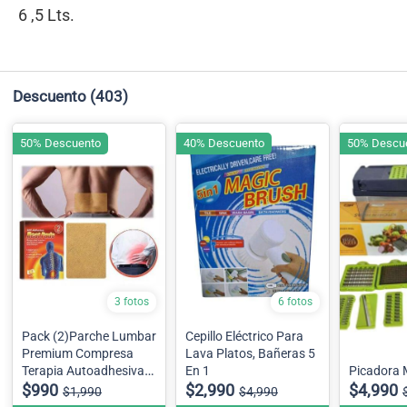
6 ,5 Lts.
Descuento
(403)
50% Descuento
40% Descuento
50% Descu
3 fotos
6 fotos
Pack (2)Parche Lumbar
Cepillo Eléctrico Para
Premium Compresa
Lava Platos, Bañeras 5
Terapia Autoadhesivas
En 1
Picadora 
Alivio Del Dolor
$990
$2,990
$4,990
$1,990
$4,990