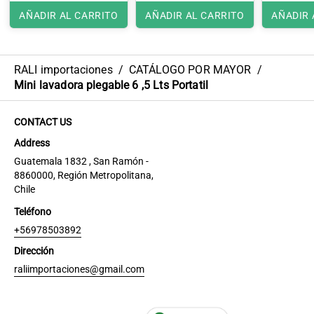
AÑADIR AL CARRITO
AÑADIR AL CARRITO
AÑADIR 
RALI importaciones
/
CATÁLOGO POR MAYOR
/
Mini lavadora plegable 6 ,5 Lts Portatil
CONTACT US
Address
Guatemala 1832 , San Ramón -
8860000, Región Metropolitana,
Chile
Teléfono
+56978503892
Dirección
raliimportaciones@gmail.com