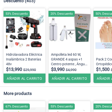
Descuento
(403)
53% Descuento
20% Descuento
50% Descu
Hidrolavadora Eléctrica
Ampolleta led 60 W,
Inalámbrica 2 Baterías
GRANDE 4 aspas +1
Pack 2 Co
48v
Centro potente , Ángulo
Ortopédic
$13,990
ajustable
$3,990
$1,500
$29,990
$4,990
AÑADIR AL CARRITO
AÑADIR AL CARRITO
AÑADIR 
More products
67% Descuento
53% Descuento
20% Descu