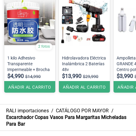
2 fotos
1 kilo Adhesivo
Hidrolavadora Eléctrica
Ampolleta 
Transparente
Inalámbrica 2 Baterías
GRANDE 4
Impermeable + Brocha
48v
Centro pot
$4,990
$13,990
ajustable
$3,990
$14,990
$29,990
AÑADIR AL CARRITO
AÑADIR AL CARRITO
AÑADIR 
RALI importaciones
/
CATÁLOGO POR MAYOR
/
Escarchador Copas Vasos Para Margaritas Micheladas
Para Bar