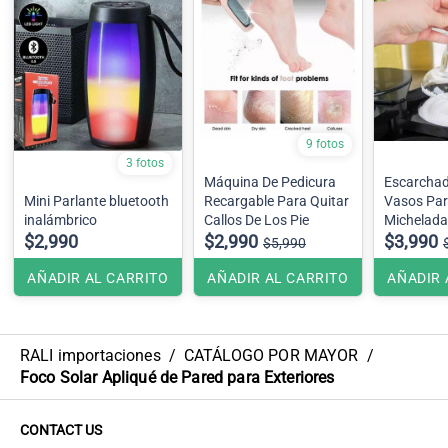
9 fotos
3 fotos
Máquina De Pedicura
Escarcha
Mini Parlante bluetooth
Recargable Para Quitar
Vasos Par
inalámbrico
Callos De Los Pie
Michelada
$2,990
$2,990
$3,990
$5,990
AÑADIR AL CARRITO
AÑADIR AL CARRITO
AÑADIR 
RALI importaciones
/
CATÁLOGO POR MAYOR
/
Foco Solar Apliqué de Pared para Exteriores
CONTACT US