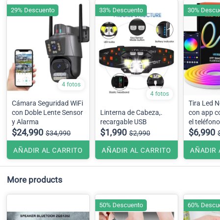
29% Descuento
33% Descuento
30% Descu
4 fotos
4 fotos
Cámara Seguridad WiFi
Tira Led N
con Doble Lente Sensor
Linterna de Cabeza,.
con app c
y Alarma
recargable USB
el teléfono
$24,990
$1,990
$6,990
$34,990
$2,990
AÑADIR AL CARRITO
AÑADIR AL CARRITO
AÑADIR 
More products
50% Descuento
60% Descu