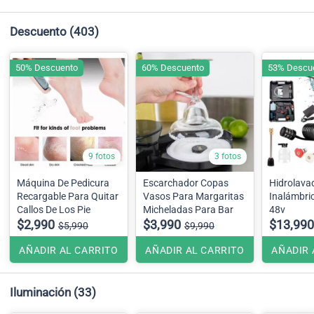
Descuento
(403)
50% Descuento
60% Descuento
53% Descu
9 fotos
3 fotos
Máquina De Pedicura
Escarchador Copas
Hidrolavad
Recargable Para Quitar
Vasos Para Margaritas
Inalámbric
Callos De Los Pie
Micheladas Para Bar
48v
$2,990
$3,990
$13,990
$5,990
$9,990
AÑADIR AL CARRITO
AÑADIR AL CARRITO
AÑADIR 
Iluminación
(33)