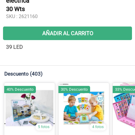
eléctrica
30 Wts
SKU :
2621160
AÑADIR AL CARRITO
39 LED
Descuento
(403)
40% Descuento
30% Descuento
33% Descu
5 fotos
4 fotos