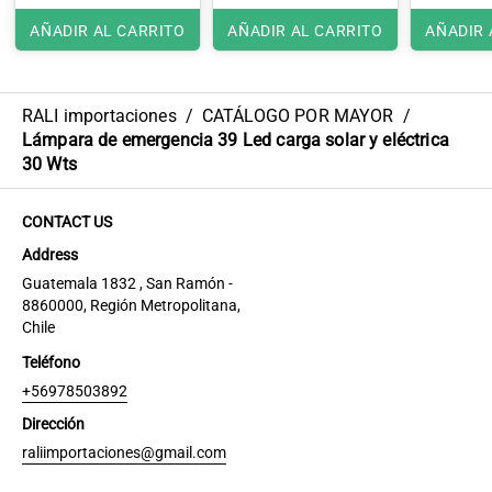
AÑADIR AL CARRITO
AÑADIR AL CARRITO
AÑADIR 
RALI importaciones
/
CATÁLOGO POR MAYOR
/
Lámpara de emergencia 39 Led carga solar y eléctrica
30 Wts
CONTACT US
Address
Guatemala 1832 , San Ramón -
8860000, Región Metropolitana,
Chile
Teléfono
+56978503892
Dirección
raliimportaciones@gmail.com