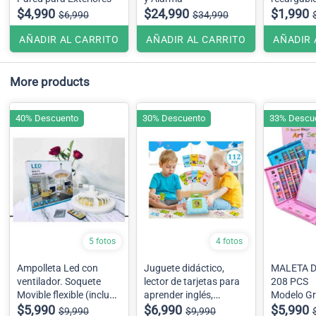
$4,990
$24,990
$1,990
$6,990
$34,990
AÑADIR AL CARRITO
AÑADIR AL CARRITO
AÑADIR 
More products
40% Descuento
30% Descuento
33% Descu
5 fotos
4 fotos
Ampolleta Led con
Juguete didáctico,
MALETA DE LÁPICES
ventilador. Soquete
lector de tarjetas para
208 PCS
Movible flexible (incluye
aprender inglés,
Modelo G
control remoto)
$5,990
Recargable usb ,
$6,990
$5,990
$9,990
$9,990