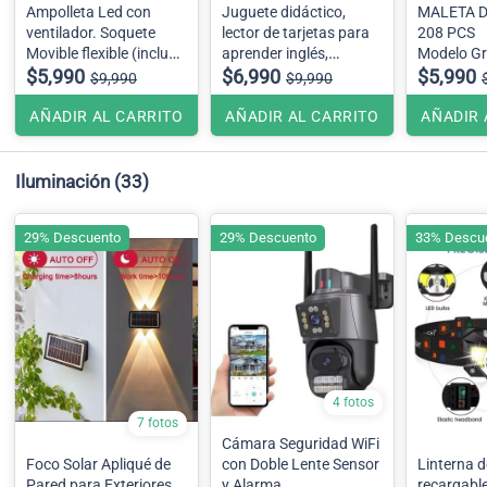
Ampolleta Led con
Juguete didáctico,
MALETA DE LÁPICES
ventilador. Soquete
lector de tarjetas para
208 PCS
Movible flexible (incluye
aprender inglés,
Modelo G
control remoto)
$5,990
Recargable usb ,
$6,990
$5,990
$9,990
$9,990
AÑADIR AL CARRITO
AÑADIR AL CARRITO
AÑADIR 
Iluminación
(33)
29% Descuento
29% Descuento
33% Descu
4 fotos
7 fotos
Cámara Seguridad WiFi
Foco Solar Apliqué de
con Doble Lente Sensor
Linterna d
Pared para Exteriores
y Alarma
recargabl