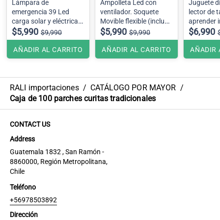
Lámpara de
Ampolleta Led con
Juguete di
emergencia 39 Led
ventilador. Soquete
lector de 
carga solar y eléctrica
Movible flexible (incluye
aprender i
30 Wts
$5,990
control remoto)
$5,990
Recargable
$6,990
$9,990
$9,990
AÑADIR AL CARRITO
AÑADIR AL CARRITO
AÑADIR 
RALI importaciones
/
CATÁLOGO POR MAYOR
/
Caja de 100 parches curitas tradicionales
CONTACT US
Address
Guatemala 1832 , San Ramón -
8860000, Región Metropolitana,
Chile
Teléfono
+56978503892
Dirección