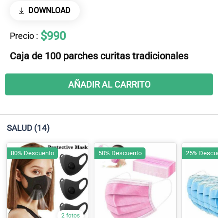
DOWNLOAD
$990
Precio
:
Caja de 100 parches curitas tradicionales
AÑADIR AL CARRITO
SALUD
(14)
80% Descuento
50% Descuento
25% Descu
2 fotos