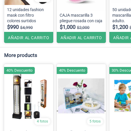
12 unidades fashion
50 unidad
mask con filtro
CAJA mascarilla 3
mascarilla
colores surtidos
pliegue rosada con caja
adulto.
$990
$1,000
$1,200
$4,990
$2,000
AÑADIR AL CARRITO
AÑADIR AL CARRITO
AÑADIR 
More products
40% Descuento
40% Descuento
30% Descu
4 fotos
5 fotos