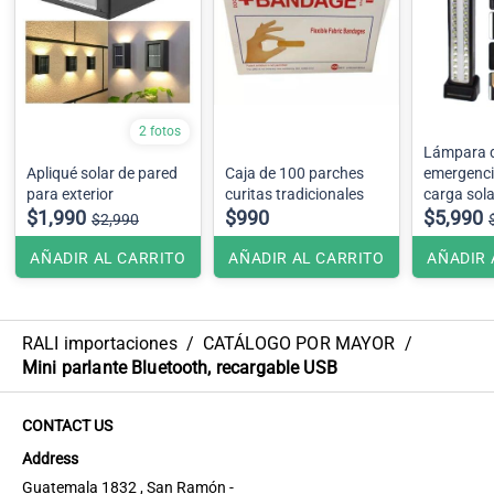
2 fotos
Lámpara 
Apliqué solar de pared
Caja de 100 parches
emergenci
para exterior
curitas tradicionales
carga sola
$1,990
$990
30 Wts
$5,990
$2,990
AÑADIR AL CARRITO
AÑADIR AL CARRITO
AÑADIR 
RALI importaciones
/
CATÁLOGO POR MAYOR
/
Mini parlante Bluetooth, recargable USB
CONTACT US
Address
Guatemala 1832 , San Ramón -