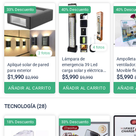
33% Descuento
40% Descuento
40% Descu
4 fotos
2 fotos
Lámpara de
Ampolleta
Apliqué solar de pared
emergencia 39 Led
ventilador
para exterior
carga solar y eléctrica
Movible flexible (incluye
$1,990
30 Wts
$5,990
control r
$5,990
$2,990
$9,990
AÑADIR AL CARRITO
AÑADIR AL CARRITO
AÑADIR 
TECNOLOGÍA
(28)
18% Descuento
33% Descuento