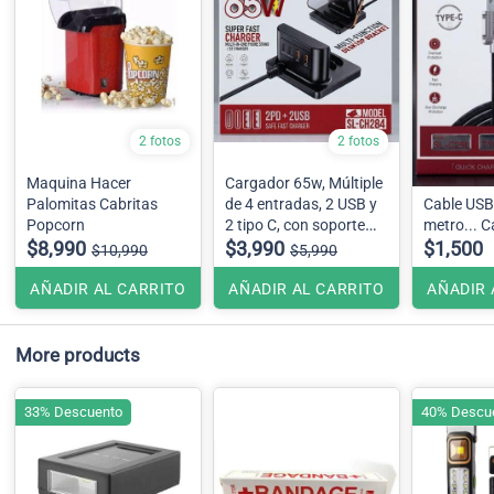
2 fotos
2 fotos
Maquina Hacer
Cargador 65w, Múltiple
Palomitas Cabritas
de 4 entradas, 2 USB y
Cable USB 
Popcorn
2 tipo C, con soporte
metro... 
$8,990
para teléfono
$3,990
$1,500
$10,990
$5,990
AÑADIR AL CARRITO
AÑADIR AL CARRITO
AÑADIR 
More products
33% Descuento
40% Descu