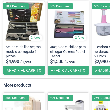
38% Descuento
50% Descuento
50% Descu
2 fotos
2 fotos
Set de cuchillos negros,
Juego de cuchillos para
Picadora 
modelo corrugado 6
el hogar Colores Pastel
verduras,
piezas
Tasbel
2 Litros.
$4,990
$1,500
$2,990
$7,990
$2,990
AÑADIR AL CARRITO
AÑADIR AL CARRITO
AÑADIR 
More products
35% Descuento
40% Descuento
25% Descu