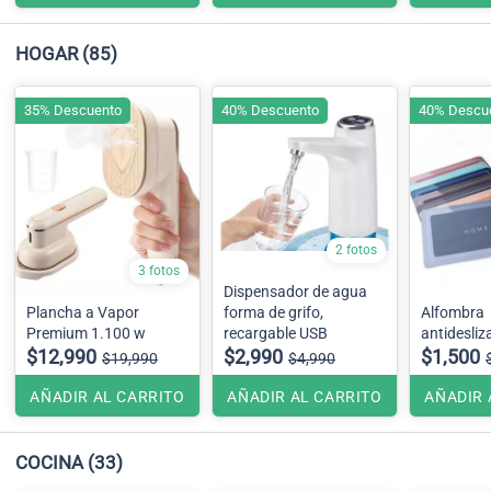
HOGAR
(85)
35% Descuento
40% Descuento
40% Descu
2 fotos
3 fotos
Dispensador de agua
Plancha a Vapor
forma de grifo,
Alfombra
Premium 1.100 w
recargable USB
antidesliz
$12,990
$2,990
$1,500
$19,990
$4,990
AÑADIR AL CARRITO
AÑADIR AL CARRITO
AÑADIR 
COCINA
(33)