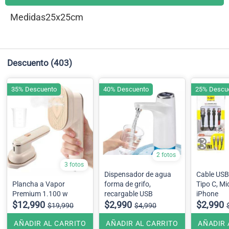
Medidas25x25cm
Descuento
(403)
35% Descuento
40% Descuento
25% Descu
2 fotos
3 fotos
Dispensador de agua
Cable USB 
Plancha a Vapor
forma de grifo,
Tipo C, Mi
Premium 1.100 w
recargable USB
iPhone
$12,990
$2,990
$2,990
$19,990
$4,990
AÑADIR AL CARRITO
AÑADIR AL CARRITO
AÑADIR 