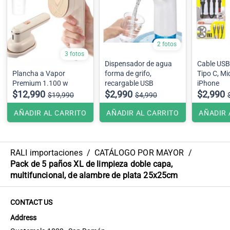
2 fotos
3 fotos
Dispensador de agua
Cable USB 
Plancha a Vapor
forma de grifo,
Tipo C, Mi
Premium 1.100 w
recargable USB
iPhone
$12,990
$2,990
$2,990
$19,990
$4,990
AÑADIR AL CARRITO
AÑADIR AL CARRITO
AÑADIR 
RALI importaciones
/
CATÁLOGO POR MAYOR
/
Pack de 5 paños XL de limpieza doble capa,
multifuncional, de alambre de plata 25x25cm
CONTACT US
Address