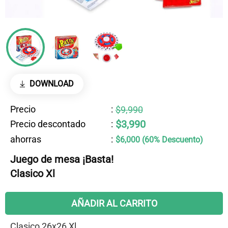
DOWNLOAD
Precio
:
$9,990
$3,990
Precio descontado
:
ahorras
:
$6,000 (60% Descuento)
Juego de mesa ¡Basta!
Clasico Xl
AÑADIR AL CARRITO
Clasico 26x26 Xl