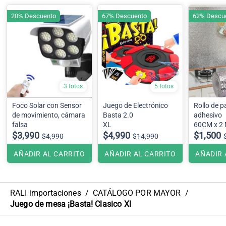
20% Descuento
67% Descuento
62% Descu
3 fotos
5 fotos
Foco Solar con Sensor
Juego de Electrónico
Rollo de p
de movimiento, cámara
Basta 2.0
adhesivo
falsa
XL
60CM x 2
$3,990
$4,990
$1,500
$4,990
$14,990
AÑADIR AL CARRITO
AÑADIR AL CARRITO
AÑADIR 
RALI importaciones
/
CATÁLOGO POR MAYOR
/
Juego de mesa ¡Basta! Clasico Xl