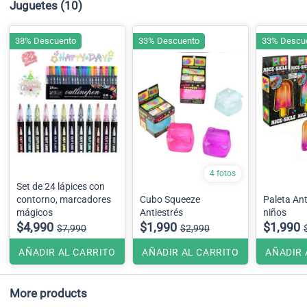
Juguetes
(10)
38% Descuento
33% Descuento
33% Descu
4 fotos
Set de 24 lápices con
contorno, marcadores
Cubo Squeeze
Paleta Ant
mágicos
Antiestrés
niños
$4,990
$1,990
$1,990
$7,990
$2,990
AÑADIR AL CARRITO
AÑADIR AL CARRITO
AÑADIR 
More products