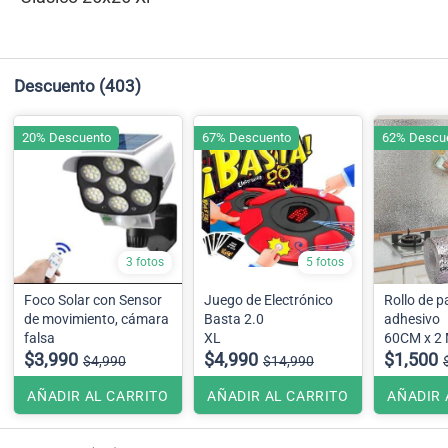
Descuento
(403)
20% Descuento
67% Descuento
62% Descu
3 fotos
5 fotos
Foco Solar con Sensor
Juego de Electrónico
Rollo de p
de movimiento, cámara
Basta 2.0
adhesivo
falsa
XL
60CM x 2
$3,990
$4,990
$1,500
$4,990
$14,990
AÑADIR AL CARRITO
AÑADIR AL CARRITO
AÑADIR 