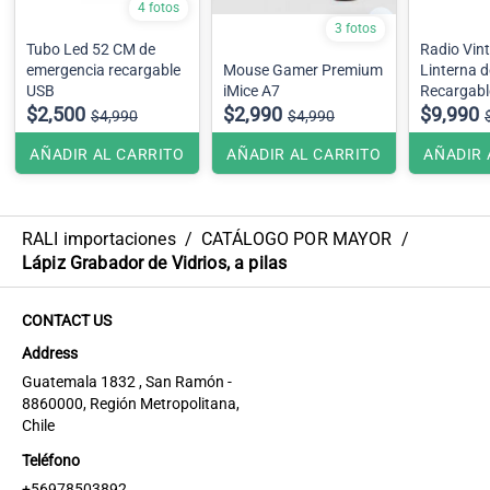
4 fotos
3 fotos
Tubo Led 52 CM de
Radio Vin
emergencia recargable
Mouse Gamer Premium
Linterna de
USB
iMice A7
Recargable
$2,500
$2,990
con FM, A
$9,990
$4,990
$4,990
Bluetooth
AÑADIR AL CARRITO
AÑADIR AL CARRITO
AÑADIR 
RALI importaciones
/
CATÁLOGO POR MAYOR
/
Lápiz Grabador de Vidrios, a pilas
CONTACT US
Address
Guatemala 1832 , San Ramón -
8860000, Región Metropolitana,
Chile
Teléfono
+56978503892