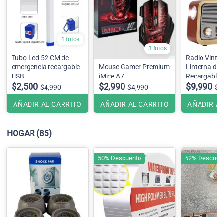
4 fotos
3 fotos
Tubo Led 52 CM de
Radio Vin
emergencia recargable
Mouse Gamer Premium
Linterna de
USB
iMice A7
Recargable
$2,500
$2,990
con FM, A
$9,990
$4,990
$4,990
Bluetooth
AÑADIR AL CARRITO
AÑADIR AL CARRITO
AÑADIR 
HOGAR
(85)
50% Descuento
62% Descu