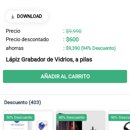
DOWNLOAD
Precio
:
$9,990
$600
Precio descontado
:
ahorras
:
$9,390 (94% Descuento)
Lápiz Grabador de Vidrios, a pilas
AÑADIR AL CARRITO
Descuento
(403)
50% Descuento
40% Descuento
50% Descu