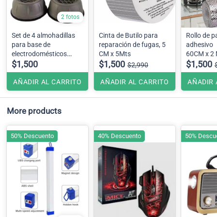
2 fotos
Set de 4 almohadillas
Cinta de Butilo para
Rollo de p
para base de
reparación de fugas, 5
adhesivo
electrodomésticos
CM x 5Mts
60CM x 2
grades
$1,500
$1,500
$1,500
$2,990
AÑADIR AL CARRITO
AÑADIR AL CARRITO
AÑADIR 
More products
50% Descuento
40% Descuento
50% Descu