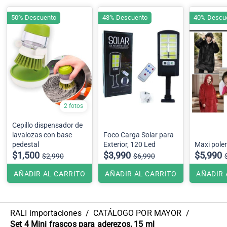
50% Descuento
43% Descuento
40% Descu
2 fotos
Cepillo dispensador de
lavalozas con base
Foco Carga Solar para
pedestal
Exterior, 120 Led
Maxi pole
$1,500
$3,990
$5,990
$2,990
$6,990
AÑADIR AL CARRITO
AÑADIR AL CARRITO
AÑADIR 
RALI importaciones
/
CATÁLOGO POR MAYOR
/
Set 4 Mini frascos para aderezos, 15 ml