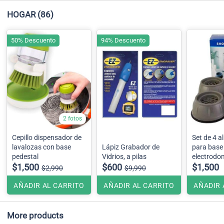
HOGAR
(86)
50% Descuento
94% Descuento
2 fotos
Cepillo dispensador de
Set de 4 a
lavalozas con base
Lápiz Grabador de
para base
pedestal
Vidrios, a pilas
electrodo
$1,500
$600
grades
$1,500
$2,990
$9,990
AÑADIR AL CARRITO
AÑADIR AL CARRITO
AÑADIR 
More products