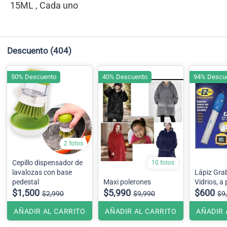
15ML , Cada uno
Descuento
(404)
50% Descuento
40% Descuento
94% Descu
2 fotos
Cepillo dispensador de
10 fotos
lavalozas con base
Lápiz Gra
pedestal
Maxi polerones
Vidrios, a 
$1,500
$5,990
$600
$2,990
$9,990
$9
AÑADIR AL CARRITO
AÑADIR AL CARRITO
AÑADIR 