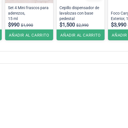
Set 4 Mini frascos para
Cepillo dispensador de
aderezos,
lavalozas con base
Foco Carg
15 ml
pedestal
Exterior,
$990
$1,500
$3,990
$1,990
$2,990
AÑADIR AL CARRITO
AÑADIR AL CARRITO
AÑADIR