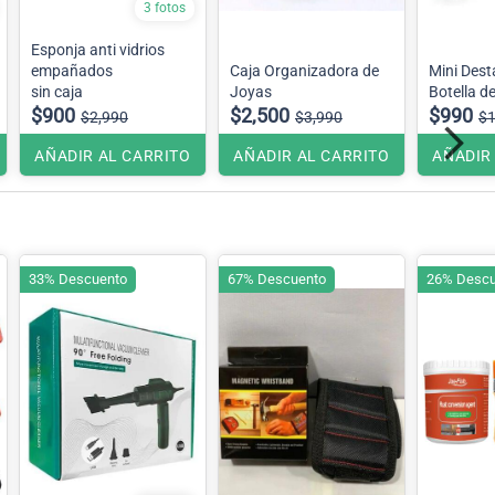
3 fotos
Esponja anti vidrios
empañados
Caja Organizadora de
Mini Dest
sin caja
Joyas
Botella d
$900
$2,500
$990
$2,990
$3,990
$1
AÑADIR AL CARRITO
AÑADIR AL CARRITO
AÑADIR
33% Descuento
67% Descuento
26% Descu