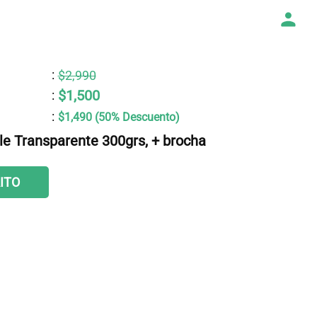
:
$2,990
$1,500
:
:
$1,490 (50% Descuento)
e Transparente 300grs, + brocha
ITO