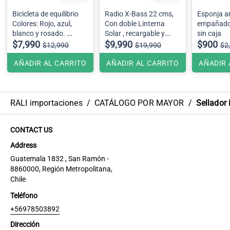
Bicicleta de equilibrio
Radio X-Bass 22 cms,
Esponja an
Colores: Rojo, azul,
Con doble Linterna
empañad
blanco y rosado.
Solar , recargable y
sin caja
Se envían colores
$7,990
pilas con Bluetooth ,
$9,990
$900
$12,990
$19,990
$2
surtidos
pendrive radio FM y AM
AÑADIR AL CARRITO
AÑADIR AL CARRITO
AÑADIR 
RALI importaciones
/
CATÁLOGO POR MAYOR
/
Sellador
CONTACT US
Address
Guatemala 1832 , San Ramón -
8860000, Región Metropolitana,
Chile
Teléfono
+56978503892
Dirección