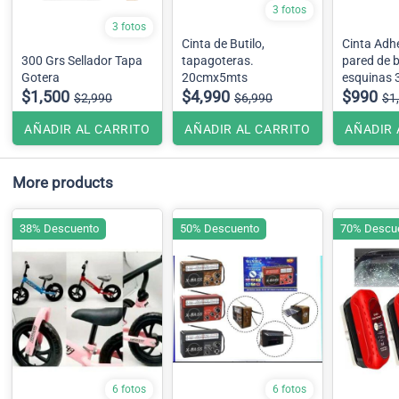
3 fotos
3 fotos
Cinta de Butilo,
Cinta Adh
300 Grs Sellador Tapa
tapagoteras.
pared de b
Gotera
20cmx5mts
esquinas 
$1,500
$4,990
4 cms
$990
$2,990
$6,990
$1
AÑADIR AL CARRITO
AÑADIR AL CARRITO
AÑADIR 
More products
38% Descuento
50% Descuento
70% Descu
6 fotos
6 fotos