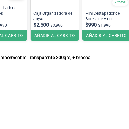
2 fotos
ti vidrios
os
Caja Organizadora de
Mini Destapador de
Joyas
Botella de Vino
$2,500
$990
,990
$3,990
$1,990
AL CARRITO
AÑADIR AL CARRITO
AÑADIR AL CARRITO
 impermeable Transparente 300grs, + brocha