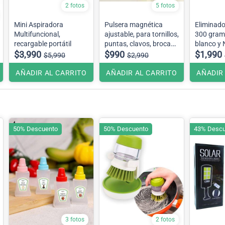
2 fotos
5 fotos
Mini Aspiradora
Pulsera magnética
Eliminado
Multifuncional,
ajustable, para tornillos,
300 gram
recargable portátil
puntas, clavos, brocas
blanco y 
$3,990
y más
$990
$1,990
$5,990
$2,990
AÑADIR AL CARRITO
AÑADIR AL CARRITO
AÑADIR
50% Descuento
50% Descuento
43% Descu
3 fotos
2 fotos