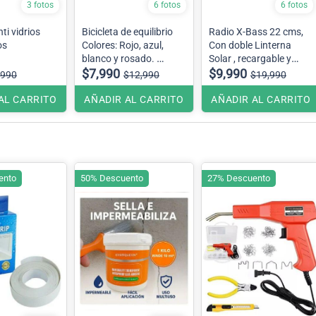
3 fotos
6 fotos
6 fotos
ti vidrios
Bicicleta de equilibrio
Radio X-Bass 22 cms,
os
Colores: Rojo, azul,
Con doble Linterna
blanco y rosado.
Solar , recargable y
Se envían colores
$7,990
pilas con Bluetooth ,
$9,990
,990
$12,990
$19,990
surtidos
pendrive radio FM y AM
AL CARRITO
AÑADIR AL CARRITO
AÑADIR AL CARRITO
ento
50% Descuento
27% Descuento