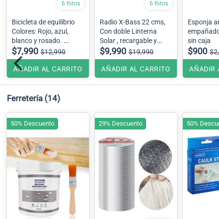
6 fotos
6 fotos
Bicicleta de equilibrio
Radio X-Bass 22 cms,
Esponja an
Colores: Rojo, azul,
Con doble Linterna
empañad
blanco y rosado.
Solar , recargable y
sin caja
Se envían colores
$7,990
pilas con Bluetooth ,
$9,990
$900
$12,990
$19,990
$2
surtidos
pendrive radio FM y AM
AÑADIR AL CARRITO
AÑADIR AL CARRITO
AÑADIR 
Ferretería
(14)
50% Descuento
29% Descuento
50% Descu