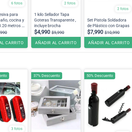
6 fotos
2 fotos
2 fotos
esiva para
1 kilo Sellador Tapa
año, cocina y
Goteras Transparente ,
Set Pistola Soldadora
3.20 metros x
incluye brocha
de Plástico con Grapas
$4,990
$7,990
,990
$9,990
$10,990
AL CARRITO
AÑADIR AL CARRITO
AÑADIR AL CARRITO
ento
37% Descuento
50% Descuento
3 fotos