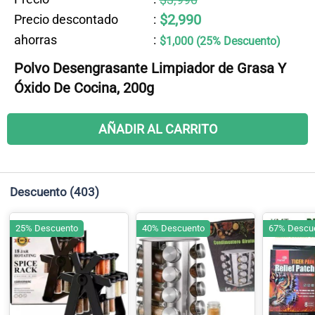
$2,990
Precio descontado
:
ahorras
:
$1,000 (25% Descuento)
Polvo Desengrasante Limpiador de Grasa Y
Óxido De Cocina, 200g
AÑADIR AL CARRITO
Descuento
(403)
25% Descuento
40% Descuento
67% Descu