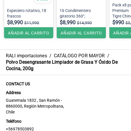
Pack x8 p
Especiero rotativo, 18
16 Condimentero
Premium
frascos
giratorio 360°,
Tigre Chino
$8,990
$8,990
de espalda,
$990
$11,990
$14,990
$3
cuello y c
AÑADIR AL CARRITO
AÑADIR AL CARRITO
AÑADIR 
RALI importaciones
/
CATÁLOGO POR MAYOR
/
Polvo Desengrasante Limpiador de Grasa Y Óxido De
Cocina, 200g
CONTACT US
Address
Guatemala 1832 , San Ramón -
8860000, Región Metropolitana,
Chile
Teléfono
+56978503892