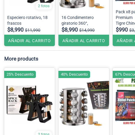
2 fotos
Pack x8 p
Especiero rotativo, 18
16 Condimentero
Premium
frascos
giratorio 360°,
Tigre Chino
$8,990
$8,990
de espalda,
$990
$11,990
$14,990
$3
cuello y c
AÑADIR AL CARRITO
AÑADIR AL CARRITO
AÑADIR 
More products
25% Descuento
40% Descuento
67% Descu
2 fotos