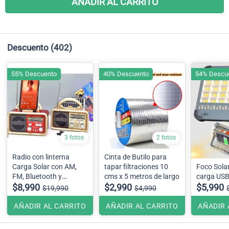
AÑADIR AL CARRITO
Descuento
(402)
55% Descuento
40% Descuento
54% Descu
3 fotos
2 fotos
Radio con linterna
Cinta de Butilo para
Carga Solar con AM,
tapar filtraciones 10
Foco Sola
FM, Bluetooth y
cms x 5 metros de largo
carga USB
entrada USB. Además,
$8,990
$2,990
$5,990
$19,990
$4,990
cuenta con carga usb y
opción de pilas.
AÑADIR AL CARRITO
AÑADIR AL CARRITO
AÑADIR 