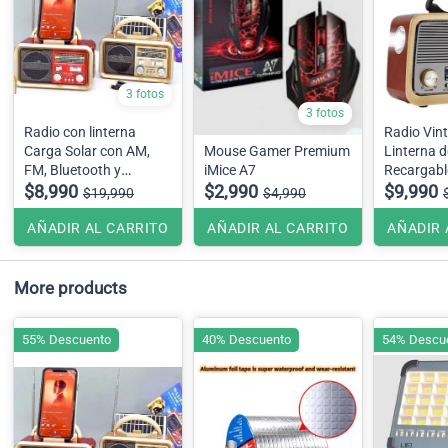
3 fotos
3 fotos
Radio con linterna
Radio Vin
Carga Solar con AM,
Mouse Gamer Premium
Linterna de
FM, Bluetooth y
iMice A7
Recargable
entrada USB. Además,
$8,990
$2,990
con FM, A
$9,990
$19,990
$4,990
cuenta con carga usb y
Bluetooth
opción de pilas.
AÑADIR AL CARRITO
AÑADIR AL CARRITO
AÑADIR 
More products
55% Descuento
40% Descuento
54% Descu