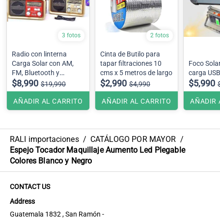
3 fotos
2 fotos
Radio con linterna
Cinta de Butilo para
Carga Solar con AM,
tapar filtraciones 10
Foco Sola
FM, Bluetooth y
cms x 5 metros de largo
carga USB
entrada USB. Además,
$8,990
$2,990
$5,990
$19,990
$4,990
cuenta con carga usb y
opción de pilas.
AÑADIR AL CARRITO
AÑADIR AL CARRITO
AÑADIR 
RALI importaciones
/
CATÁLOGO POR MAYOR
/
Espejo Tocador Maquillaje Aumento Led Plegable
Colores Blanco y Negro
CONTACT US
Address
Guatemala 1832 , San Ramón -