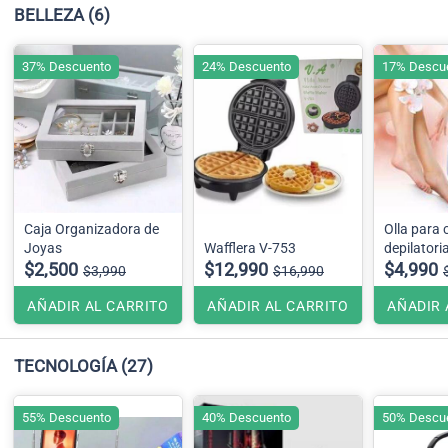
BELLEZA
(6)
37% Descuento
24% Descuento
17% Descu
Caja Organizadora de
Olla para 
Joyas
Wafflera V-753
depilatori
$2,500
$12,990
$4,990
$3,990
$16,990
AÑADIR AL CARRITO
AÑADIR AL CARRITO
AÑADIR 
TECNOLOGÍA
(27)
55% Descuento
40% Descuento
50% Descu