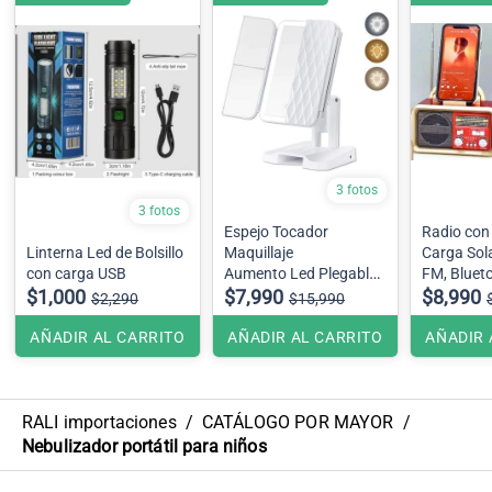
3 fotos
3 fotos
Espejo Tocador
Radio con 
Linterna Led de Bolsillo
Maquillaje
Carga Sol
con carga USB
Aumento Led Plegable
FM, Bluet
$1,000
Colores Blanco y Negro
$7,990
entrada U
$8,990
$2,290
$15,990
cuenta co
opción de 
AÑADIR AL CARRITO
AÑADIR AL CARRITO
AÑADIR 
RALI importaciones
/
CATÁLOGO POR MAYOR
/
Nebulizador portátil para niños