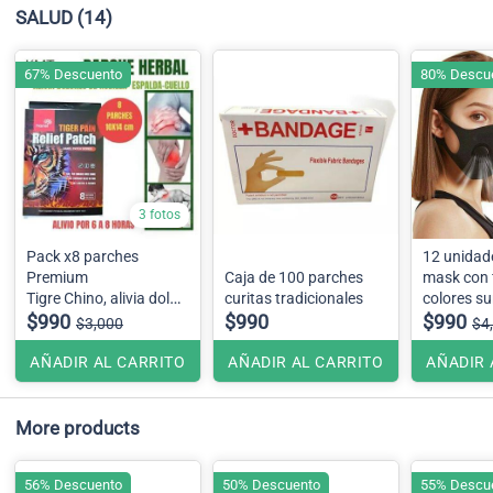
SALUD
(14)
67% Descuento
80% Descu
3 fotos
Pack x8 parches
12 unidades fas
Premium
Caja de 100 parches
mask con f
Tigre Chino, alivia dolor
curitas tradicionales
colores su
de espalda, rodilla,
$990
$990
$990
$3,000
$4
cuello y codo
AÑADIR AL CARRITO
AÑADIR AL CARRITO
AÑADIR 
More products
56% Descuento
50% Descuento
55% Descu