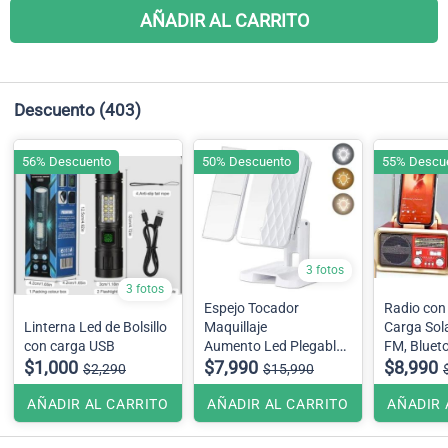
AÑADIR AL CARRITO
Descuento
(403)
56% Descuento
50% Descuento
55% Descu
3 fotos
3 fotos
Espejo Tocador
Radio con 
Linterna Led de Bolsillo
Maquillaje
Carga Sol
con carga USB
Aumento Led Plegable
FM, Bluet
$1,000
Colores Blanco y Negro
$7,990
entrada U
$8,990
$2,290
$15,990
cuenta co
opción de 
AÑADIR AL CARRITO
AÑADIR AL CARRITO
AÑADIR 