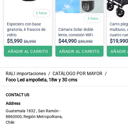
2 fotos
3 fotos
Especiero con base
Carro ple
giratoria, 6 frascos de
Cámara Solar doble
multiuso, 
vidrio
lente, conexión WiFi
cuatro ru
$5,990
$44,990
$19,990
$6,990
$59,990
AÑADIR AL CARRITO
AÑADIR AL CARRITO
AÑADIR 
RALI importaciones
/
CATÁLOGO POR MAYOR
/
Foco Led ampolleta, 18w y 30 cms
CONTACT US
Address
Guatemala 1832 , San Ramón -
8860000, Región Metropolitana,
Chile