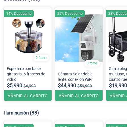
14% Descuento
25% Descuento
23% Descu
2 fotos
3 fotos
Especiero con base
Carro ple
giratoria, 6 frascos de
Cámara Solar doble
multiuso, 
vidrio
lente, conexión WiFi
cuatro ru
$5,990
$44,990
$19,990
$6,990
$59,990
AÑADIR AL CARRITO
AÑADIR AL CARRITO
AÑADIR 
Iluminación
(33)