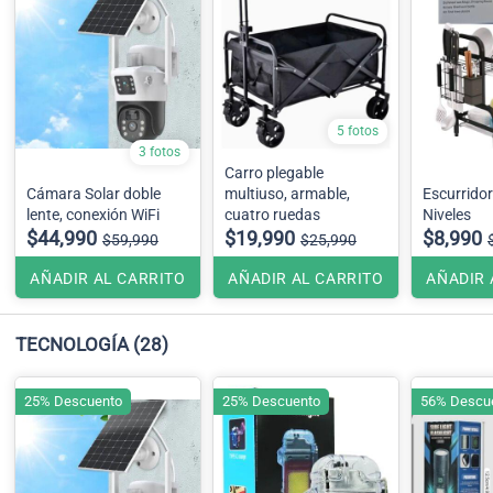
5 fotos
3 fotos
Carro plegable
Cámara Solar doble
multiuso, armable,
Escurridor
lente, conexión WiFi
cuatro ruedas
Niveles
$44,990
$19,990
$8,990
$59,990
$25,990
AÑADIR AL CARRITO
AÑADIR AL CARRITO
AÑADIR 
TECNOLOGÍA
(28)
25% Descuento
25% Descuento
56% Descu