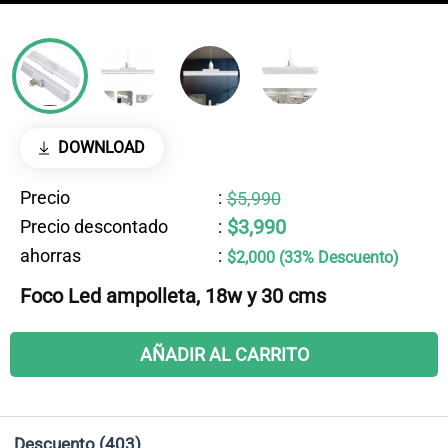
DOWNLOAD
Precio
:
$5,990
$3,990
Precio descontado
:
ahorras
:
$2,000 (33% Descuento)
Foco Led ampolleta, 18w y 30 cms
AÑADIR AL CARRITO
Descuento
(403)