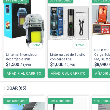
25% Descuento
56% Descuento
55% Descu
3 fotos
3 fotos
Radio con 
Linterna Encendedor
Linterna Led de Bolsillo
Carga Sol
Recargable USB
con carga USB
FM, Bluet
$1,500
$1,000
entrada U
$8,990
$1,990
$2,290
cuenta co
opción de 
AÑADIR AL CARRITO
AÑADIR AL CARRITO
AÑADIR 
HOGAR
(85)
25% Descuento
23% Descuento
40% Descu