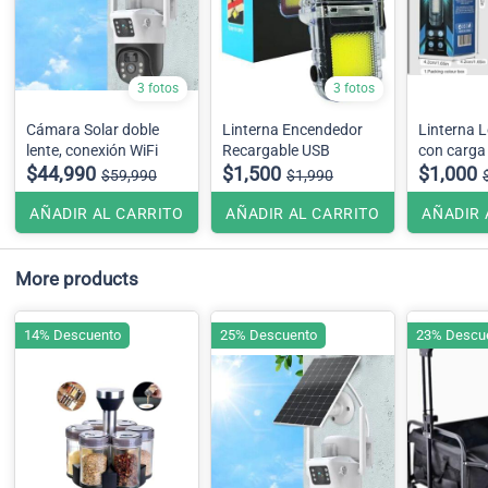
3 fotos
3 fotos
Cámara Solar doble
Linterna Encendedor
Linterna L
lente, conexión WiFi
Recargable USB
con carga
$44,990
$1,500
$1,000
$59,990
$1,990
AÑADIR AL CARRITO
AÑADIR AL CARRITO
AÑADIR 
More products
14% Descuento
25% Descuento
23% Descu