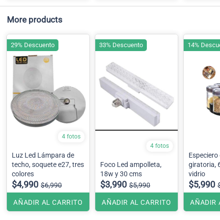
More products
29% Descuento
33% Descuento
14% Descu
4 fotos
4 fotos
Luz Led Lámpara de
Especiero
techo, soquete e27, tres
Foco Led ampolleta,
giratoria,
colores
18w y 30 cms
vidrio
$4,990
$3,990
$5,990
$6,990
$5,990
AÑADIR AL CARRITO
AÑADIR AL CARRITO
AÑADIR 