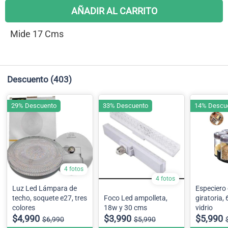
AÑADIR AL CARRITO
Mide 17 Cms
Descuento
(403)
29% Descuento
33% Descuento
14% Descu
4 fotos
4 fotos
Luz Led Lámpara de
Especiero
techo, soquete e27, tres
Foco Led ampolleta,
giratoria,
colores
18w y 30 cms
vidrio
$4,990
$3,990
$5,990
$6,990
$5,990