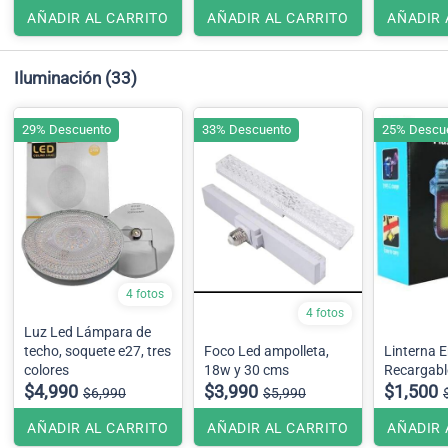
AÑADIR AL CARRITO
AÑADIR AL CARRITO
AÑADIR 
Iluminación
(33)
29% Descuento
33% Descuento
25% Descu
4 fotos
4 fotos
Luz Led Lámpara de
techo, soquete e27, tres
Foco Led ampolleta,
Linterna 
colores
18w y 30 cms
Recargabl
$4,990
$3,990
$1,500
$6,990
$5,990
AÑADIR AL CARRITO
AÑADIR AL CARRITO
AÑADIR 