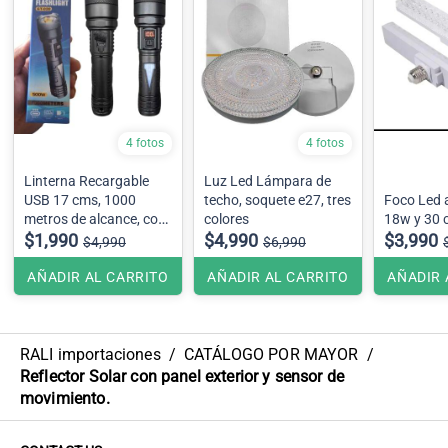
4 fotos
4 fotos
Linterna Recargable
Luz Led Lámpara de
USB 17 cms, 1000
techo, soquete e27, tres
Foco Led 
metros de alcance, con
colores
18w y 30 
luz de emergencia
$1,990
$4,990
$3,990
$4,990
$6,990
AÑADIR AL CARRITO
AÑADIR AL CARRITO
AÑADIR 
RALI importaciones
/
CATÁLOGO POR MAYOR
/
Reflector Solar con panel exterior y sensor de
movimiento.