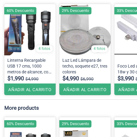
60% Descuento
29% Descuento
33% Descu
4 fotos
4 fotos
Linterna Recargable
Luz Led Lámpara de
USB 17 cms, 1000
techo, soquete e27, tres
Foco Led 
metros de alcance, con
colores
18w y 30 
luz de emergencia
$1,990
$4,990
$3,990
$4,990
$6,990
AÑADIR AL CARRITO
AÑADIR AL CARRITO
AÑADIR 
More products
60% Descuento
29% Descuento
33% Descu