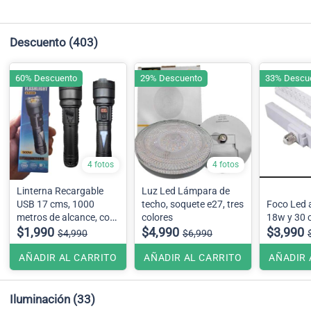
Descuento
(403)
60% Descuento
29% Descuento
33% Descu
4 fotos
4 fotos
Linterna Recargable
Luz Led Lámpara de
USB 17 cms, 1000
techo, soquete e27, tres
Foco Led 
metros de alcance, con
colores
18w y 30 
luz de emergencia
$1,990
$4,990
$3,990
$4,990
$6,990
AÑADIR AL CARRITO
AÑADIR AL CARRITO
AÑADIR 
Iluminación
(33)