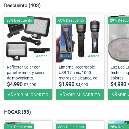
Descuento
(403)
38% Descuento
60% Descuento
29% Descu
4 fotos
4 fotos
Reflector Solar con
Linterna Recargable
Luz Led L
panel exterior y sensor
USB 17 cms, 1000
techo, soq
de movimiento.
metros de alcance, con
colores
$4,990
luz de emergencia
$1,990
$4,990
$7,990
$4,990
AÑADIR AL CARRITO
AÑADIR AL CARRITO
AÑADIR 
HOGAR
(85)
29% Descuento
33% Descuento
25% Descu