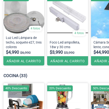
4 fotos
4 fotos
Luz Led Lámpara de
techo, soquete e27, tres
Foco Led ampolleta,
Cámara So
colores
18w y 30 cms
lente, con
$4,990
$3,990
$44,990
$6,990
$5,990
AÑADIR AL CARRITO
AÑADIR AL CARRITO
AÑADIR 
COCINA
(33)
40% Descuento
20% Descuento
50% Descu