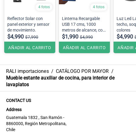
4 fotos
4 fotos
Reflector Solar con
Linterna Recargable
Luz Led L
panel exterior y sensor
USB 17 cms, 1000
techo, soq
de movimiento.
metros de alcance, con
colores
$4,990
luz de emergencia
$1,990
$4,990
$7,990
$4,990
AÑADIR AL CARRITO
AÑADIR AL CARRITO
AÑADIR 
RALI importaciones
/
CATÁLOGO POR MAYOR
/
Mueble estante auxiliar de cocina, para interior de
lavaplatos
CONTACT US
Address
Guatemala 1832 , San Ramón -
8860000, Región Metropolitana,
Chile