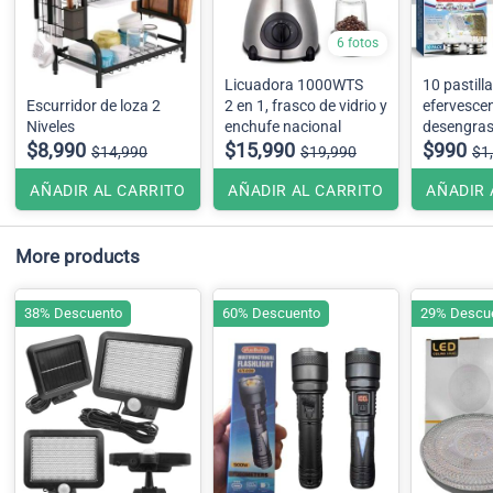
6 fotos
Licuadora 1000WTS
10 pastill
Escurridor de loza 2
2 en 1, frasco de vidrio y
efervesce
Niveles
enchufe nacional
desengra
$8,990
$15,990
multiuso
$990
$14,990
$19,990
$1
AÑADIR AL CARRITO
AÑADIR AL CARRITO
AÑADIR 
More products
38% Descuento
60% Descuento
29% Descu