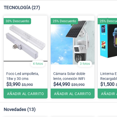
TECNOLOGÍA
(27)
33% Descuento
25% Descuento
25% Descu
4 fotos
3 fotos
Foco Led ampolleta,
Cámara Solar doble
Linterna 
18w y 30 cms
lente, conexión WiFi
Recargabl
$3,990
$44,990
$1,500
$5,990
$59,990
AÑADIR AL CARRITO
AÑADIR AL CARRITO
AÑADIR 
Novedades
(13)