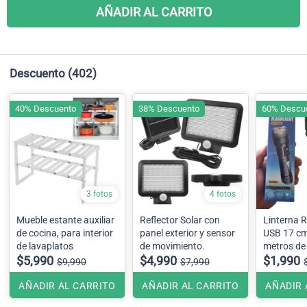
AÑADIR AL CARRITO
Descuento
(402)
40% Descuento
38% Descuento
60% Descu
3 fotos
4 fotos
Mueble estante auxiliar
Reflector Solar con
Linterna 
de cocina, para interior
panel exterior y sensor
USB 17 cm
de lavaplatos
de movimiento.
metros de
$5,990
$4,990
luz de em
$1,990
$9,990
$7,990
AÑADIR AL CARRITO
AÑADIR AL CARRITO
AÑADIR 