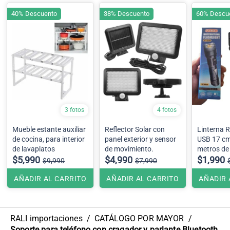
40% Descuento
38% Descuento
60% Descu
3 fotos
4 fotos
Mueble estante auxiliar
Reflector Solar con
Linterna 
de cocina, para interior
panel exterior y sensor
USB 17 cm
de lavaplatos
de movimiento.
metros de
$5,990
$4,990
luz de em
$1,990
$9,990
$7,990
AÑADIR AL CARRITO
AÑADIR AL CARRITO
AÑADIR 
RALI importaciones
/
CATÁLOGO POR MAYOR
/
Soporte para teléfono con cragador y parlante Bluetooth