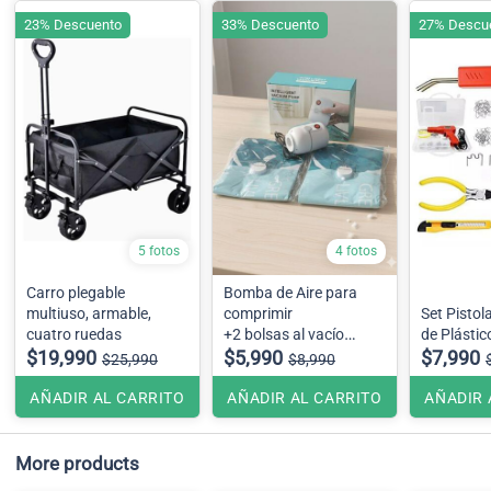
23% Descuento
33% Descuento
27% Descu
5 fotos
4 fotos
Carro plegable
Bomba de Aire para
multiuso, armable,
comprimir
Set Pistol
cuatro ruedas
+2 bolsas al vacío
de Plásti
$19,990
(50×70)
$5,990
$7,990
$25,990
$8,990
AÑADIR AL CARRITO
AÑADIR AL CARRITO
AÑADIR 
More products