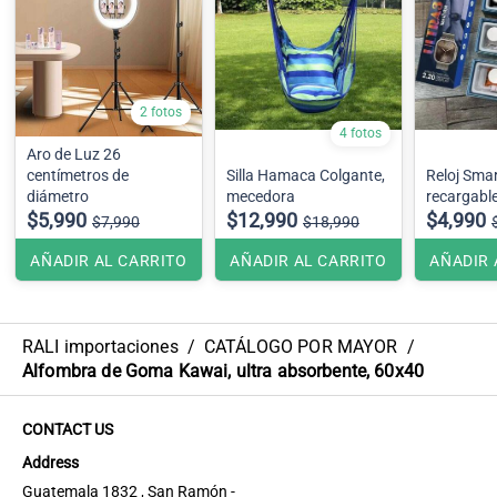
2 fotos
4 fotos
Aro de Luz 26
centímetros de
Silla Hamaca Colgante,
Reloj Sma
diámetro
mecedora
recargabl
$5,990
$12,990
$4,990
$7,990
$18,990
AÑADIR AL CARRITO
AÑADIR AL CARRITO
AÑADIR 
RALI importaciones
/
CATÁLOGO POR MAYOR
/
Alfombra de Goma Kawai, ultra absorbente, 60x40
CONTACT US
Address
Guatemala 1832 , San Ramón -