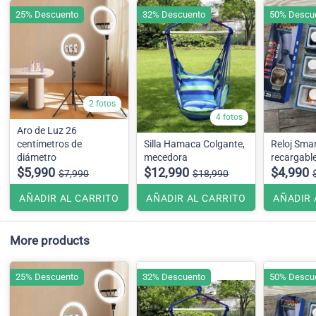
25% Descuento
32% Descuento
50% Descu
2 fotos
4 fotos
Aro de Luz 26
centímetros de
Silla Hamaca Colgante,
Reloj Sma
diámetro
mecedora
recargabl
$5,990
$12,990
$4,990
$7,990
$18,990
AÑADIR AL CARRITO
AÑADIR AL CARRITO
AÑADIR 
More products
25% Descuento
32% Descuento
50% Descu