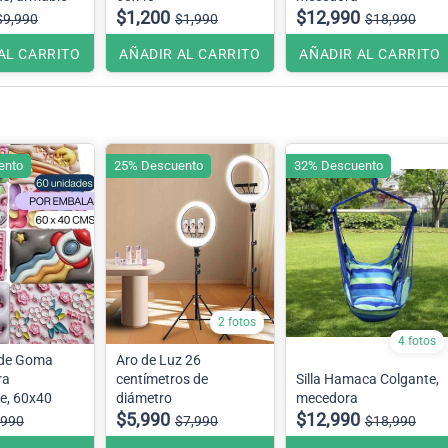
$1,200
$12,990
$9,990
$1,990
$18,990
AL CARRITO
AÑADIR AL CARRITO
AÑADIR AL CARRITO
ento
25% Descuento
32% Descuento
2 fotos
4 fotos
 de Goma
Aro de Luz 26
ra
centímetros de
Silla Hamaca Colgante,
e, 60x40
diámetro
mecedora
$5,990
$12,990
,990
$7,990
$18,990