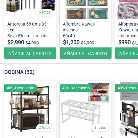
5 fotos
Antorcha 58 Cms 33
Alfombra Kawaii,
Alfombra
Led
diseños
Kawai, ult
Solar Efecto llama de
60x40
absorbent
fuego
$2,990
$1,200
$990
$4,990
$1,990
$1
AÑADIR AL CARRITO
AÑADIR AL CARRITO
AÑADIR 
COCINA
(32)
40% Descuento
40% Descuento
40% Descu
2 fotos
3 fotos