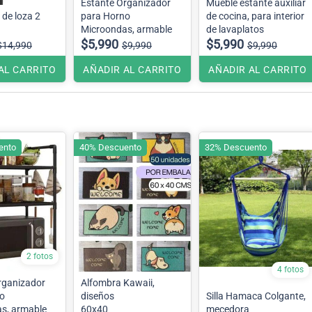
Estante Organizador
Mueble estante auxiliar
 de loza 2
para Horno
de cocina, para interior
Microondas, armable
de lavaplatos
$5,990
$5,990
$14,990
$9,990
$9,990
AL CARRITO
AÑADIR AL CARRITO
AÑADIR AL CARRITO
ento
40% Descuento
32% Descuento
2 fotos
4 fotos
rganizador
Alfombra Kawaii,
o
diseños
Silla Hamaca Colgante,
s, armable
60x40
mecedora