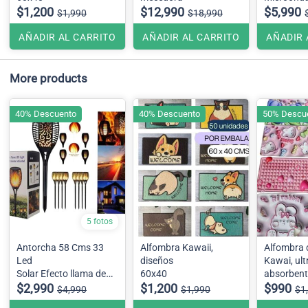
$1,200
$12,990
$5,990
$1,990
$18,990
AÑADIR AL CARRITO
AÑADIR AL CARRITO
AÑADIR 
More products
40% Descuento
40% Descuento
50% Descu
5 fotos
Antorcha 58 Cms 33
Alfombra Kawaii,
Alfombra
Led
diseños
Kawai, ult
Solar Efecto llama de
60x40
absorbent
fuego
$2,990
$1,200
$990
$4,990
$1,990
$1