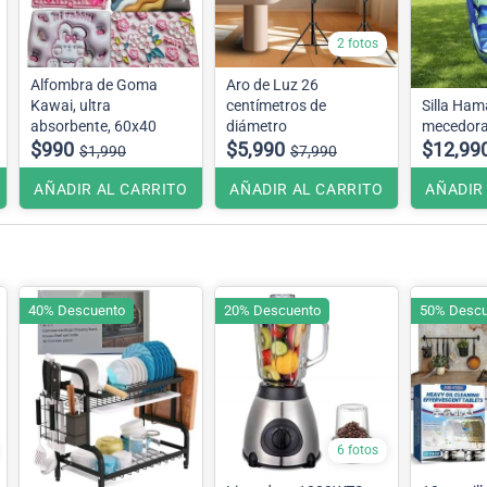
2 fotos
Alfombra de Goma
Aro de Luz 26
Kawai, ultra
centímetros de
Silla Ham
absorbente, 60x40
diámetro
mecedor
$990
$5,990
$12,99
$1,990
$7,990
AÑADIR AL CARRITO
AÑADIR AL CARRITO
AÑADIR
40% Descuento
20% Descuento
50% Descu
6 fotos