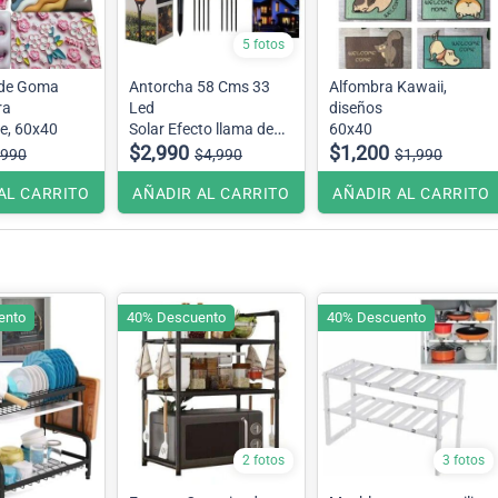
5 fotos
 de Goma
Antorcha 58 Cms 33
Alfombra Kawaii,
ra
Led
diseños
e, 60x40
Solar Efecto llama de
60x40
fuego
$2,990
$1,200
,990
$4,990
$1,990
AL CARRITO
AÑADIR AL CARRITO
AÑADIR AL CARRITO
ento
40% Descuento
40% Descuento
2 fotos
3 fotos