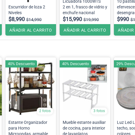
Licuadora 1000WTS
10 pastill
Escurridor de loza 2
2 en 1, frasco de vidrio y
efervesce
Niveles
enchufe nacional
desengra
$8,990
$15,990
multiuso
$990
$14,990
$19,990
$1
AÑADIR AL CARRITO
AÑADIR AL CARRITO
AÑADIR
40% Descuento
40% Descuento
29% Descu
2 fotos
3 fotos
Estante Organizador
Mueble estante auxiliar
Luz Led 
para Horno
de cocina, para interior
techo, so
Microondas, armable
de lavaplatos
colores