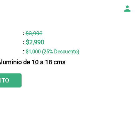
:
$3,990
$2,990
:
:
$1,000 (25% Descuento)
Aluminio de 10 a 18 cms
ITO