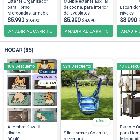
Estante Organizador
Mueble estante auxiliar
para Horno
de cocina, para interior
Escurridor
Microondas, armable
de lavaplatos
Niveles
$5,990
$5,990
$8,990
$9,990
$9,990
AÑADIR AL CARRITO
AÑADIR AL CARRITO
AÑADIR 
HOGAR
(85)
40% Descuento
32% Descuento
40% Descu
4 fotos
Alfombra Kawaii,
Estante O
diseños
Silla Hamaca Colgante,
para Horn
60x40
mecedora
Microonda