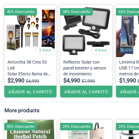
40% Descuento
38% Descuento
60% Descu
5 fotos
4 fotos
Antorcha 58 Cms 33
Reflector Solar con
Linterna 
Led
panel exterior y sensor
USB 17 cm
Solar Efecto llama de
de movimiento.
metros de
fuego
$2,990
$4,990
luz de em
$1,990
$4,990
$7,990
AÑADIR AL CARRITO
AÑADIR AL CARRITO
AÑADIR 
More products
50% Descuento
29% Descuento
25% Descu