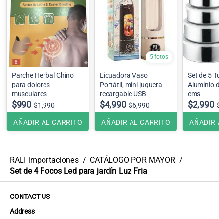
5 fotos
Parche Herbal Chino
Licuadora Vaso
Set de 5 T
para dolores
Portátil, mini juguera
Aluminio d
musculares
recargable USB
cms
$990
$4,990
$2,990
$1,990
$6,990
AÑADIR AL CARRITO
AÑADIR AL CARRITO
AÑADIR 
RALI importaciones
/
CATÁLOGO POR MAYOR
/
Set de 4 Focos Led para jardín Luz Fria
CONTACT US
Address