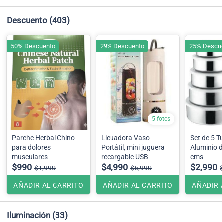
Descuento
(403)
50% Descuento
29% Descuento
25% Descu
5 fotos
Parche Herbal Chino
Licuadora Vaso
Set de 5 T
para dolores
Portátil, mini juguera
Aluminio d
musculares
recargable USB
cms
$990
$4,990
$2,990
$1,990
$6,990
AÑADIR AL CARRITO
AÑADIR AL CARRITO
AÑADIR 
Iluminación
(33)