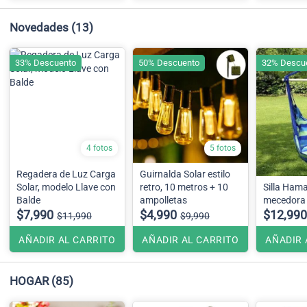
Novedades
(13)
33% Descuento
50% Descuento
32% Descu
4 fotos
5 fotos
Regadera de Luz Carga
Guirnalda Solar estilo
Solar, modelo Llave con
retro, 10 metros + 10
Silla Ham
Balde
ampolletas
mecedora
$7,990
$4,990
$12,990
$11,990
$9,990
AÑADIR AL CARRITO
AÑADIR AL CARRITO
AÑADIR 
HOGAR
(85)