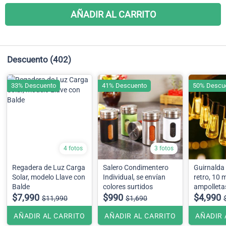
AÑADIR AL CARRITO
Descuento
(402)
33% Descuento
41% Descuento
50% Descu
4 fotos
3 fotos
Regadera de Luz Carga
Salero Condimentero
Guirnalda 
Solar, modelo Llave con
Individual, se envían
retro, 10 
Balde
colores surtidos
ampolleta
$7,990
$990
$4,990
$11,990
$1,690
AÑADIR AL CARRITO
AÑADIR AL CARRITO
AÑADIR 