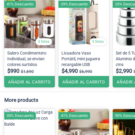
41% Descuento
29% Descuento
25% Descu
3 fotos
5 fotos
Salero Condimentero
Licuadora Vaso
Set de 5 T
Individual, se envían
Portátil, mini juguera
Aluminio d
colores surtidos
recargable USB
cms
$990
$4,990
$2,990
$1,690
$6,990
AÑADIR AL CARRITO
AÑADIR AL CARRITO
AÑADIR 
More products
33% Descuento
41% Descuento
50% Descu