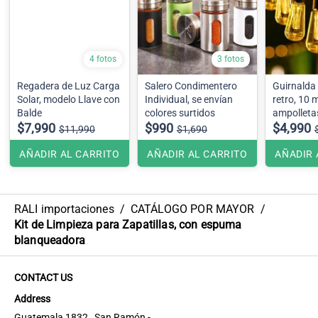
4 fotos
3 fotos
Regadera de Luz Carga
Salero Condimentero
Guirnalda 
Solar, modelo Llave con
Individual, se envían
retro, 10 
Balde
colores surtidos
ampolleta
$7,990
$990
$4,990
$11,990
$1,690
AÑADIR AL CARRITO
AÑADIR AL CARRITO
AÑADIR 
RALI importaciones
/
CATÁLOGO POR MAYOR
/
Kit de Limpieza para Zapatillas, con espuma
blanqueadora
CONTACT US
Address
Guatemala 1832 , San Ramón -