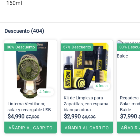
160ml
Descuento
(404)
38% Descuento
57% Descuento
33% Descu
4 fotos
4 fotos
Kit de Limpieza para
Regadera 
Linterna Ventilador,
Zapatillas, con espuma
Solar, mod
solar y recargable USB
blanqueadora
Balde
$4,990
$2,990
$7,990
$7,990
$6,990
AÑADIR AL CARRITO
AÑADIR AL CARRITO
AÑADIR 