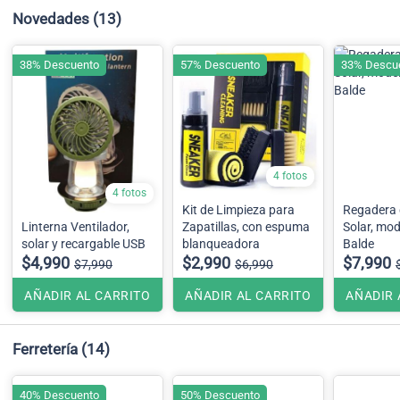
Novedades
(13)
38% Descuento
57% Descuento
33% Descu
4 fotos
4 fotos
Kit de Limpieza para
Regadera 
Linterna Ventilador,
Zapatillas, con espuma
Solar, mod
solar y recargable USB
blanqueadora
Balde
$4,990
$2,990
$7,990
$7,990
$6,990
AÑADIR AL CARRITO
AÑADIR AL CARRITO
AÑADIR 
Ferretería
(14)
40% Descuento
50% Descuento