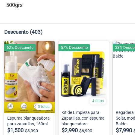
500grs
Descuento
(403)
62% Descuento
57% Descuento
33% Descu
4 fotos
3 fotos
Kit de Limpieza para
Regadera 
Espuma blanqueadora
Zapatillas, con espuma
Solar, mod
para zapatilas, 160ml
blanqueadora
Balde
$1,500
$2,990
$7,990
$3,990
$6,990