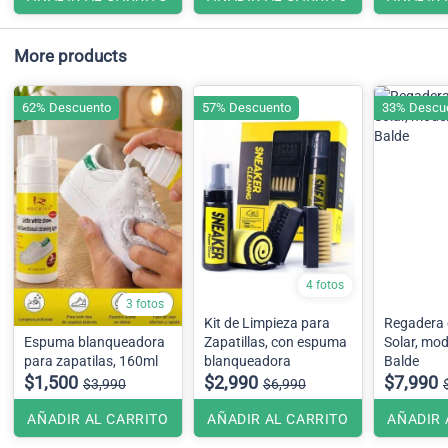
More products
62% Descuento
57% Descuento
33% Descu
4 fotos
3 fotos
Kit de Limpieza para
Regadera 
Espuma blanqueadora
Zapatillas, con espuma
Solar, mod
para zapatilas, 160ml
blanqueadora
Balde
$1,500
$2,990
$7,990
$3,990
$6,990
AÑADIR AL CARRITO
AÑADIR AL CARRITO
AÑADIR 