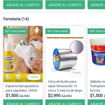
AÑADIR AL CARRITO
AÑADIR AL CARRITO
AÑADIR 
Ferretería
(14)
62% Descuento
40% Descuento
50% Descu
2 fotos
3 fotos
Cinta de Butilo para
Sellador 
Espuma blanqueadora
tapar filtraciones 10
Transpare
para zapatilas, 160ml
cms x 5 metros de largo
brocha
$1,500
$2,990
$1,500
$3,990
$4,990
AÑADIR AL CARRITO
AÑADIR AL CARRITO
AÑADIR 