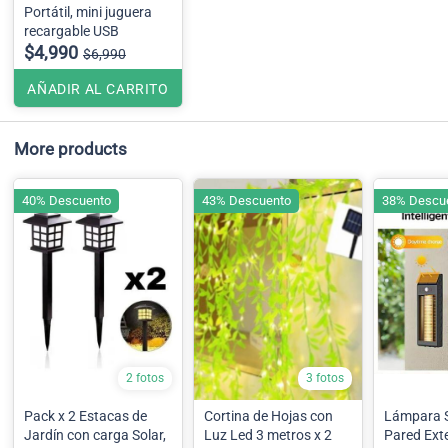
Portátil, mini juguera
recargable USB
$4,990
$6,990
AÑADIR AL CARRITO
More products
40% Descuento
43% Descuento
38% Descu
2 fotos
3 fotos
Pack x 2 Estacas de
Cortina de Hojas con
Lámpara S
Jardín con carga Solar,
Luz Led 3 metros x 2
Pared Exte