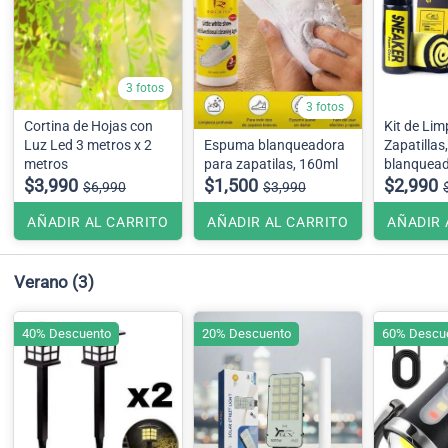
3 fotos
3 fotos
Cortina de Hojas con
Kit de Lim
Luz Led 3 metros x 2
Espuma blanqueadora
Zapatilla
metros
para zapatilas, 160ml
blanquea
$3,990
$1,500
$2,990
$6,990
$3,990
AÑADIR AL CARRITO
AÑADIR AL CARRITO
AÑADIR 
Verano
(3)
40% Descuento
20% Descuento
60% Descu