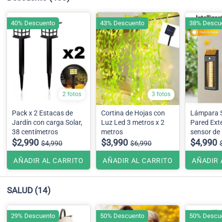
40% Descuento
43% Descuento
38% Descu
2 fotos
3 fotos
Pack x 2 Estacas de
Cortina de Hojas con
Lámpara S
Jardín con carga Solar,
Luz Led 3 metros x 2
Pared Exte
38 centímetros
metros
sensor de
$2,990
$3,990
$4,990
$4,990
$6,990
AÑADIR AL CARRITO
AÑADIR AL CARRITO
AÑADIR 
SALUD
(14)
29% Descuento
50% Descuento
50% Descu