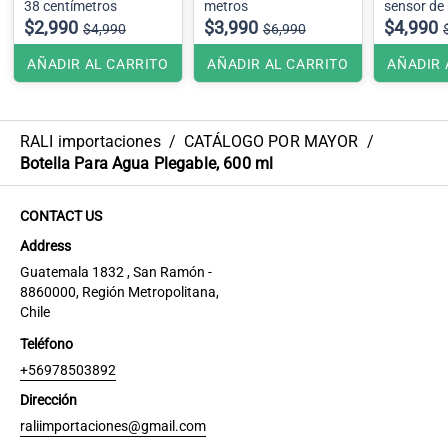
38 centímetros
metros
sensor de
$2,990
$3,990
$4,990
$4,990
$6,990
AÑADIR AL CARRITO
AÑADIR AL CARRITO
AÑADIR 
RALI importaciones
/
CATÁLOGO POR MAYOR
/
Botella Para Agua Plegable, 600 ml
CONTACT US
Address
Guatemala 1832 , San Ramón -
8860000, Región Metropolitana,
Chile
Teléfono
+56978503892
Dirección
raliimportaciones@gmail.com