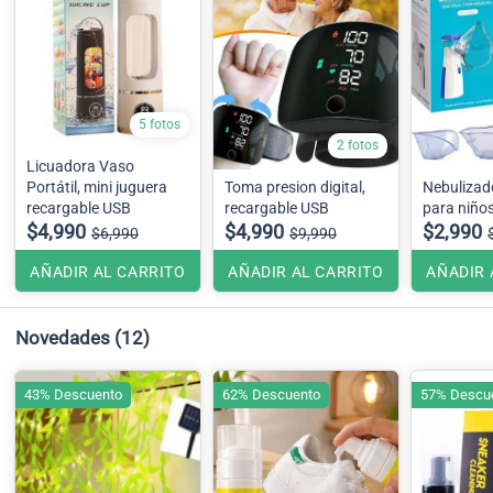
5 fotos
2 fotos
Licuadora Vaso
Portátil, mini juguera
Toma presion digital,
Nebulizado
recargable USB
recargable USB
para niño
$4,990
$4,990
$2,990
$6,990
$9,990
AÑADIR AL CARRITO
AÑADIR AL CARRITO
AÑADIR 
Novedades
(12)
43% Descuento
62% Descuento
57% Descu