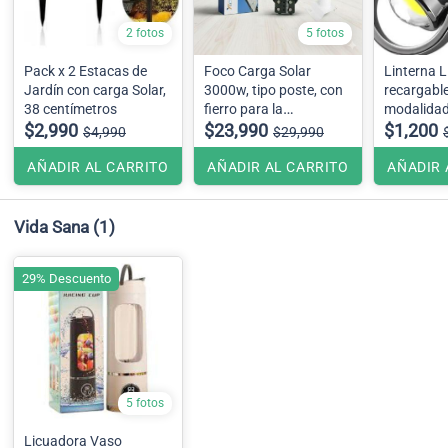
2 fotos
5 fotos
Pack x 2 Estacas de
Foco Carga Solar
Linterna L
Jardín con carga Solar,
3000w, tipo poste, con
recargable
38 centímetros
fierro para la
modalida
$2,990
instalación
$23,990
$1,200
$4,990
$29,990
AÑADIR AL CARRITO
AÑADIR AL CARRITO
AÑADIR 
Vida Sana
(1)
29% Descuento
5 fotos
Licuadora Vaso