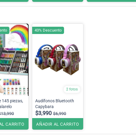
ento
43% Descuento
2 fotos
e 145 piezas,
Audífonos Bluetooth
alarelo
Capybara
$3,990
$13,990
$6,990
AL CARRITO
AÑADIR AL CARRITO