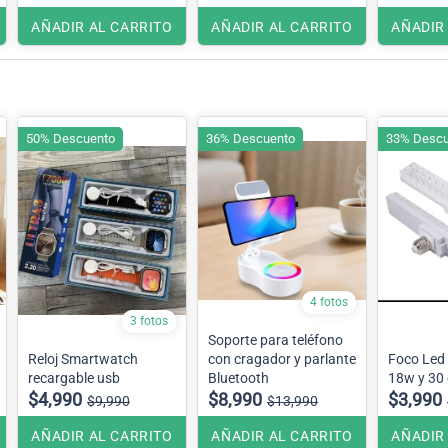
AÑADIR AL CARRITO
AÑADIR AL CARRITO
AÑADIR
50% Descuento
36% Descuento
33% Descu
4 fotos
3 fotos
Soporte para teléfono
Reloj Smartwatch
con cragador y parlante
Foco Led 
recargable usb
Bluetooth
18w y 30
$4,990
$8,990
$3,990
$9,990
$13,990
AÑADIR AL CARRITO
AÑADIR AL CARRITO
AÑADIR