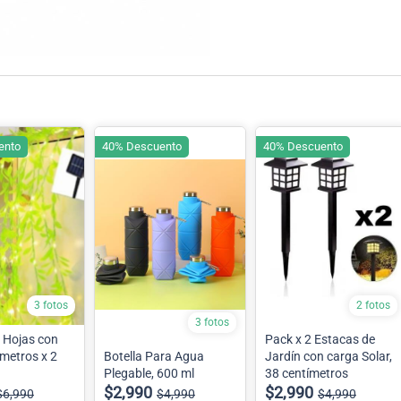
ento
40% Descuento
40% Descuento
3 fotos
2 fotos
3 fotos
e Hojas con
Pack x 2 Estacas de
metros x 2
Botella Para Agua
Jardín con carga Solar,
Plegable, 600 ml
38 centímetros
$2,990
$2,990
$6,990
$4,990
$4,990