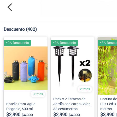
Descuento
(402)
40% Descuento
40% Descuento
43% Descu
2 fotos
3 fotos
Pack x 2 Estacas de
Cortina d
Botella Para Agua
Jardín con carga Solar,
Luz Led 3 
Plegable, 600 ml
38 centímetros
metros
$2,990
$2,990
$3,990
$4,990
$4,990