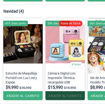
Navidad
(4)
41% Descuento
20% Descuento
Fuera de Stock
36% Descu
4 fotos
Estuche de Maquillaje
Cámara Digital con
Portátil con Luz Led y
Impresión Térmica,
Set de Art
Espejo
recargable USB
modelo Tr
$9,990
$15,990
$8,990
$16,990
$19,990
AÑADIR AL CARRITO
AÑADIR AL CARRITO
AÑADIR 