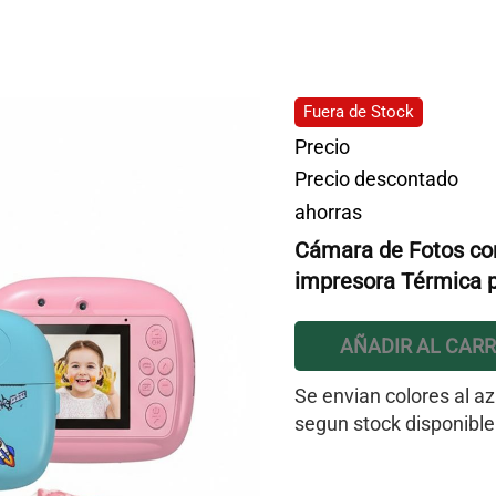
Fuera de Stock
Precio
Precio descontado
ahorras
Cámara de Fotos con
impresora Térmica p
AÑADIR AL CARR
Se envian colores al az
segun stock disponible