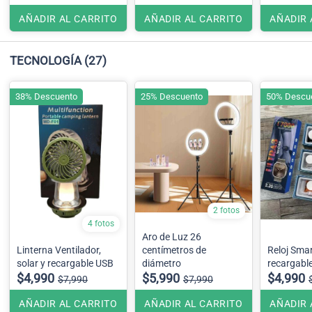
AÑADIR AL CARRITO
AÑADIR AL CARRITO
AÑADIR 
TECNOLOGÍA
(27)
38% Descuento
25% Descuento
50% Descu
2 fotos
4 fotos
Aro de Luz 26
Linterna Ventilador,
centímetros de
Reloj Sma
solar y recargable USB
diámetro
recargabl
$4,990
$5,990
$4,990
$7,990
$7,990
AÑADIR AL CARRITO
AÑADIR AL CARRITO
AÑADIR 