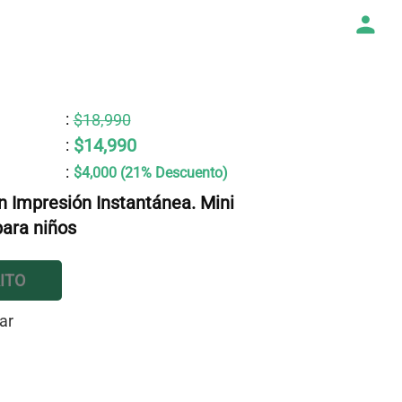
:
$18,990
$14,990
:
:
$4,000 (21% Descuento)
 Impresión Instantánea. Mini
ara niños
ITO
ar