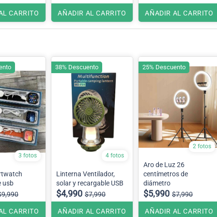
AL CARRITO
AÑADIR AL CARRITO
AÑADIR AL CARRITO
ento
38% Descuento
25% Descuento
2 fotos
3 fotos
4 fotos
Aro de Luz 26
rtwatch
Linterna Ventilador,
centímetros de
e usb
solar y recargable USB
diámetro
$4,990
$5,990
$9,990
$7,990
$7,990
AL CARRITO
AÑADIR AL CARRITO
AÑADIR AL CARRITO