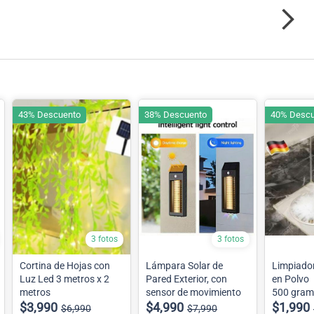
43% Descuento
38% Descuento
40% Descu
3 fotos
3 fotos
Cortina de Hojas con
Lámpara Solar de
Limpiador
Luz Led 3 metros x 2
Pared Exterior, con
en Polvo
metros
sensor de movimiento
500 gram
$3,990
$4,990
$1,990
$6,990
$7,990