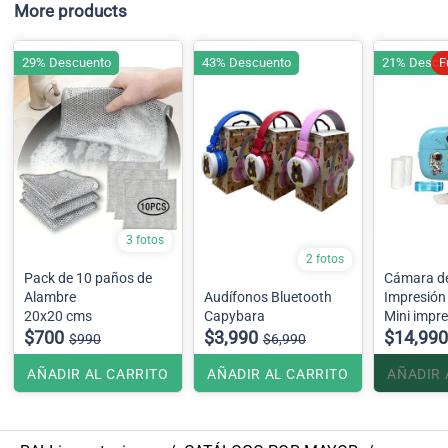
More products
29% Descuento
43% Descuento
21% Descu
F
3 fotos
2 fotos
Pack de 10 paños de
Cámara de
Alambre
Audífonos Bluetooth
Impresión
20x20 cms
Capybara
Mini impr
$700
$3,990
para niño
$14,990
$990
$6,990
AÑADIR AL CARRITO
AÑADIR AL CARRITO
AÑADIR 