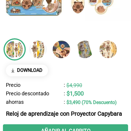
DOWNLOAD
Precio
:
$4,990
$1,500
Precio descontado
:
ahorras
:
$3,490 (70% Descuento)
Reloj de aprendizaje con Proyector Capybara
AÑADIR AL CARRITO