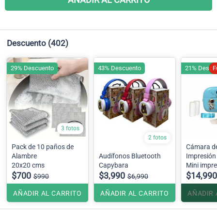
Descuento
(402)
29% Descuento
43% Descuento
21% Descu
F
3 fotos
2 fotos
Pack de 10 paños de
Cámara de
Alambre
Audífonos Bluetooth
Impresión
20x20 cms
Capybara
Mini impr
$700
$3,990
para niño
$14,990
$990
$6,990
AÑADIR AL CARRITO
AÑADIR AL CARRITO
AÑADIR 