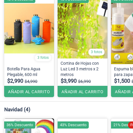
3 fotos
3 fotos
Cortina de Hojas con
Botella Para Agua
Luz Led 3 metros x 2
Espuma b
Plegable, 600 ml
metros
para zapat
$2,990
$3,990
$1,500
$4,990
$6,990
AÑADIR AL CARRITO
AÑADIR AL CARRITO
AÑADIR 
Navidad
(4)
36% Descuento
43% Descuento
21% Descu
F