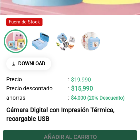
Fuera de Stock
DOWNLOAD
Precio
:
$19,990
$15,990
Precio descontado
:
ahorras
:
$4,000 (20% Descuento)
Cámara Digital con Impresión Térmica,
recargable USB
AÑADIR AL CARRITO