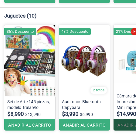
Juguetes
(10)
36% Descuento
43% Descuento
21% Descu
F
2 fotos
Cámara de
Set de Arte 145 piezas,
Audífonos Bluetooth
Impresión
modelo Tralarelo
Capybara
Mini impr
$8,990
$3,990
para niño
$14,990
$13,990
$6,990
AÑADIR AL CARRITO
AÑADIR AL CARRITO
AÑADIR 