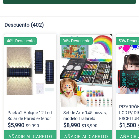
Descuento
(402)
40% Descuento
36% Descuento
50% Descu
PIZARRÓ
Pack x2 Apliqué 12 Led
Set de Arte 145 piezas,
LCD P/ D
Solar de Pared exterior
modelo Tralarelo
ESCRITUR
$5,990
$8,990
PULGADA
$1,500
$9,990
$13,990
AÑADIR AL CARRITO
AÑADIR AL CARRITO
AÑADIR 