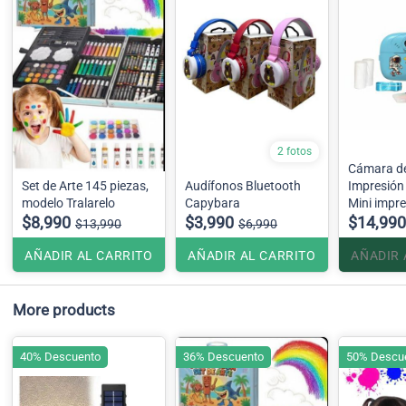
2 fotos
Cámara de
Set de Arte 145 piezas,
Audífonos Bluetooth
Impresión
modelo Tralarelo
Capybara
Mini impr
$8,990
$3,990
para niño
$14,990
$13,990
$6,990
AÑADIR AL CARRITO
AÑADIR AL CARRITO
AÑADIR 
More products
40% Descuento
36% Descuento
50% Descu