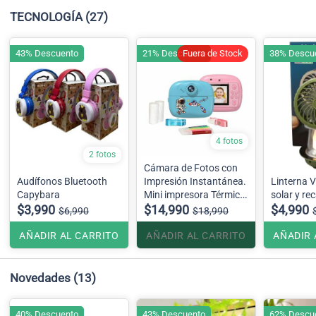
TECNOLOGÍA
(27)
43% Descuento
21% Descuento
Fuera de Stock
38% Descu
4 fotos
2 fotos
Cámara de Fotos con
Audífonos Bluetooth
Impresión Instantánea.
Linterna V
Capybara
Mini impresora Térmica
solar y re
$3,990
para niños
$14,990
$4,990
$6,990
$18,990
AÑADIR AL CARRITO
AÑADIR AL CARRITO
AÑADIR 
Novedades
(13)
40% Descuento
43% Descuento
62% Descu