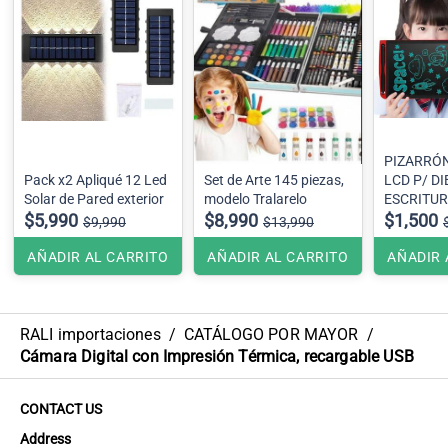
PIZARRÓ
Pack x2 Apliqué 12 Led
Set de Arte 145 piezas,
LCD P/ D
Solar de Pared exterior
modelo Tralarelo
ESCRITUR
$5,990
$8,990
PULGADA
$1,500
$9,990
$13,990
AÑADIR AL CARRITO
AÑADIR AL CARRITO
AÑADIR 
RALI importaciones
/
CATÁLOGO POR MAYOR
/
Cámara Digital con Impresión Térmica, recargable USB
CONTACT US
Address