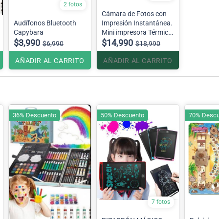
2 fotos
Cámara de Fotos con
Audífonos Bluetooth
Impresión Instantánea.
Capybara
Mini impresora Térmica
$3,990
para niños
$14,990
$6,990
$18,990
AÑADIR AL CARRITO
AÑADIR AL CARRITO
36% Descuento
50% Descuento
70% Descu
7 fotos