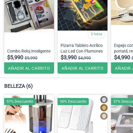
3 fotos
Pizarra Tablero Acrílico
Espejo con
Combo Reloj Inteligente
Luz Led Con Plumones
portatil, 
$5,990
$3,990
$4,990
$9,990
$4,990
AÑADIR AL CARRITO
AÑADIR AL CARRITO
AÑADIR 
BELLEZA
(6)
57% Descuento
50% Descuento
37% Descu