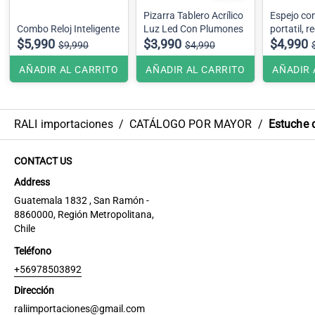
Pizarra Tablero Acrílico
Espejo con
Combo Reloj Inteligente
Luz Led Con Plumones
portatil, 
$5,990
$3,990
$4,990
$9,990
$4,990
AÑADIR AL CARRITO
AÑADIR AL CARRITO
AÑADIR 
RALI importaciones
/
CATÁLOGO POR MAYOR
/
Estuche d
CONTACT US
Address
Guatemala 1832 , San Ramón -
8860000, Región Metropolitana,
Chile
Teléfono
+56978503892
Dirección
raliimportaciones@gmail.com