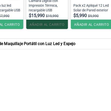
Cámara Digital con
 luz led
Impresión Térmica,
Pack x2 Apliqué 12 Led
recargable USB
recargable USB
Solar de Pared exterior
$15,990
$5,990
$7,990
$19,990
$9,990
AL CARRITO
AÑADIR AL CARRITO
AÑADIR AL CARRITO
e Maquillaje Portátil con Luz Led y Espejo