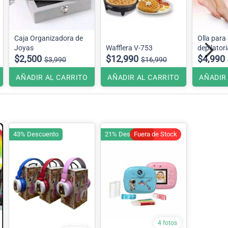
Caja Organizadora de
Olla para
Joyas
Wafflera V-753
depilatori
$2,500
$12,990
$4,990
$3,990
$16,990
AÑADIR AL CARRITO
AÑADIR AL CARRITO
AÑADIR
43% Descuento
21% Descuento
Fuera de Stock
4 fotos