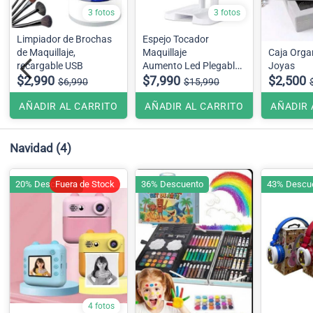
3 fotos
3 fotos
Limpiador de Brochas
Espejo Tocador
de Maquillaje,
Maquillaje
Caja Orga
recargable USB
Aumento Led Plegable
Joyas
$2,990
Colores Blanco y Negro
$7,990
$2,500
$6,990
$15,990
AÑADIR AL CARRITO
AÑADIR AL CARRITO
AÑADIR 
Navidad
(4)
20% Descuento
Fuera de Stock
36% Descuento
43% Descu
4 fotos