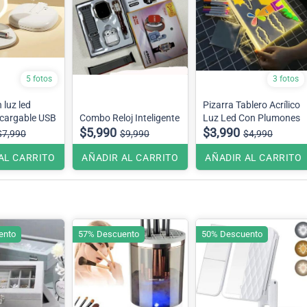
5 fotos
3 fotos
 luz led
Pizarra Tablero Acrílico
recargable USB
Combo Reloj Inteligente
Luz Led Con Plumones
$5,990
$3,990
$7,990
$9,990
$4,990
AL CARRITO
AÑADIR AL CARRITO
AÑADIR AL CARRITO
ento
57% Descuento
50% Descuento