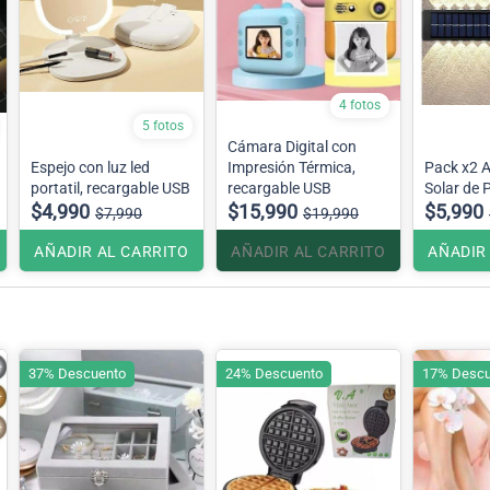
4 fotos
5 fotos
Cámara Digital con
Espejo con luz led
Impresión Térmica,
Pack x2 A
portatil, recargable USB
recargable USB
Solar de 
$4,990
$15,990
$5,990
$7,990
$19,990
AÑADIR AL CARRITO
AÑADIR AL CARRITO
AÑADIR
37% Descuento
24% Descuento
17% Descu