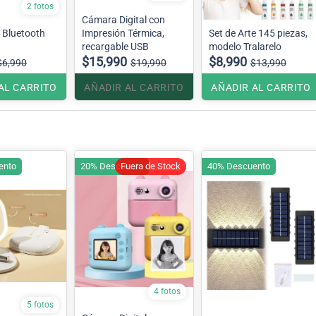
2 fotos
Cámara Digital con
 Bluetooth
Impresión Térmica,
Set de Arte 145 piezas,
recargable USB
modelo Tralarelo
$15,990
$8,990
$6,990
$19,990
$13,990
AL CARRITO
AÑADIR AL CARRITO
AÑADIR AL CARRITO
ento
20% Descuento
Fuera de Stock
40% Descuento
4 fotos
5 fotos