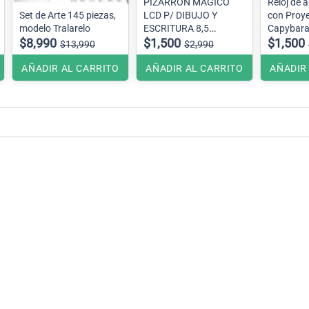
PIZARRÓN MÁGICO
Reloj de 
Set de Arte 145 piezas,
LCD P/ DIBUJO Y
con Proy
modelo Tralarelo
ESCRITURA 8,5
Capybar
$8,990
PULGADAS
$1,500
$1,500
$13,990
$2,990
AÑADIR AL CARRITO
AÑADIR AL CARRITO
AÑADIR