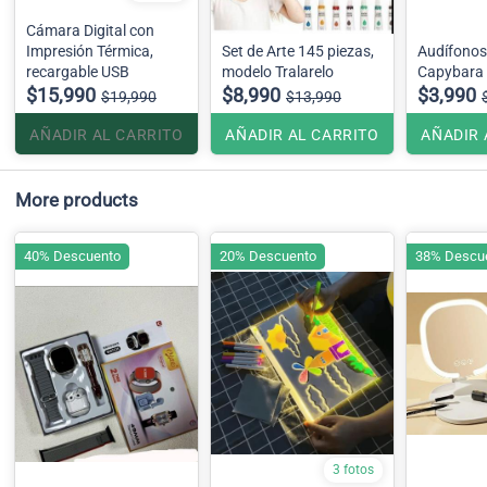
Cámara Digital con
Impresión Térmica,
Set de Arte 145 piezas,
Audífonos
recargable USB
modelo Tralarelo
Capybara
$15,990
$8,990
$3,990
$19,990
$13,990
AÑADIR AL CARRITO
AÑADIR AL CARRITO
AÑADIR 
More products
40% Descuento
20% Descuento
38% Descu
3 fotos