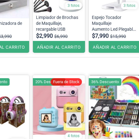
3 fotos
3 fotos
Limpiador de Brochas
Espejo Tocador
nizadora de
de Maquillaje,
Maquillaje
recargable USB
Aumento Led Plegable
$2,990
Colores Blanco y Negro
$7,990
$3,990
$6,990
$15,990
AL CARRITO
AÑADIR AL CARRITO
AÑADIR AL CARRITO
ento
20% Descuento
Fuera de Stock
36% Descuento
4 fotos