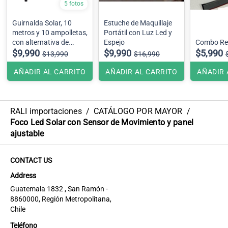
5 fotos
Guirnalda Solar, 10
Estuche de Maquillaje
metros y 10 ampolletas,
Portátil con Luz Led y
con alternativa de
Espejo
Combo Relo
carga USB
$9,990
$9,990
$5,990
$13,990
$16,990
AÑADIR AL CARRITO
AÑADIR AL CARRITO
AÑADIR 
RALI importaciones
/
CATÁLOGO POR MAYOR
/
Foco Led Solar con Sensor de Movimiento y panel
ajustable
CONTACT US
Address
Guatemala 1832 , San Ramón -
8860000, Región Metropolitana,
Chile
Teléfono