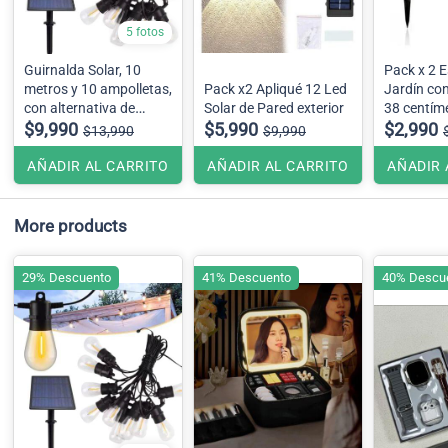
5 fotos
Guirnalda Solar, 10
Pack x 2 
metros y 10 ampolletas,
Pack x2 Apliqué 12 Led
Jardín con
con alternativa de
Solar de Pared exterior
38 centím
carga USB
$9,990
$5,990
$2,990
$13,990
$9,990
AÑADIR AL CARRITO
AÑADIR AL CARRITO
AÑADIR 
More products
29% Descuento
41% Descuento
40% Descu