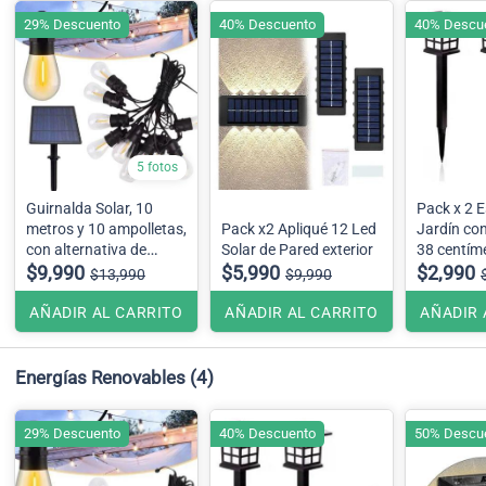
29% Descuento
40% Descuento
40% Descu
5 fotos
Guirnalda Solar, 10
Pack x 2 
metros y 10 ampolletas,
Pack x2 Apliqué 12 Led
Jardín con
con alternativa de
Solar de Pared exterior
38 centím
carga USB
$9,990
$5,990
$2,990
$13,990
$9,990
AÑADIR AL CARRITO
AÑADIR AL CARRITO
AÑADIR 
Energías Renovables
(4)
29% Descuento
40% Descuento
50% Descu