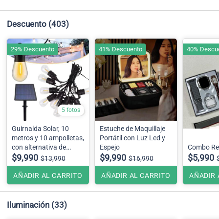
Descuento
(403)
29% Descuento
41% Descuento
40% Descu
5 fotos
Guirnalda Solar, 10
Estuche de Maquillaje
metros y 10 ampolletas,
Portátil con Luz Led y
con alternativa de
Espejo
Combo Relo
carga USB
$9,990
$9,990
$5,990
$13,990
$16,990
AÑADIR AL CARRITO
AÑADIR AL CARRITO
AÑADIR 
Iluminación
(33)