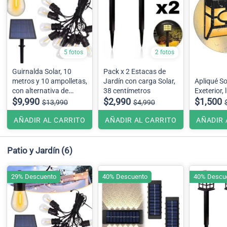
5 fotos
2 fotos
Guirnalda Solar, 10
Pack x 2 Estacas de
metros y 10 ampolletas,
Jardín con carga Solar,
Apliqué So
con alternativa de
38 centímetros
Exeterior, 
carga USB
$9,990
$2,990
$1,500
$13,990
$4,990
AÑADIR AL CARRITO
AÑADIR AL CARRITO
AÑADIR 
Patio y Jardín
(6)
29% Descuento
40% Descuento
40% Descu