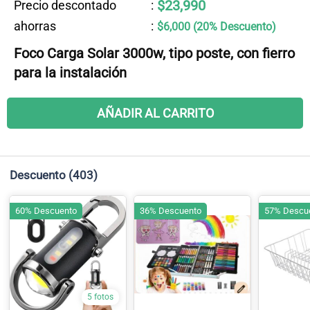
$23,990
Precio descontado
:
ahorras
:
$6,000 (20% Descuento)
Foco Carga Solar 3000w, tipo poste, con fierro
para la instalación
AÑADIR AL CARRITO
Descuento
(403)
60% Descuento
36% Descuento
57% Descu
5 fotos