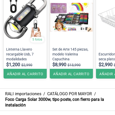
5 fotos
Linterna Llavero
Set de Arte 145 piezas,
recargable Usb, 7
modelo Valerina
Escurridor
modalidades
Capuchina
seca plato
$1,200
$8,990
$2,990
$2,990
$13,990
AÑADIR AL CARRITO
AÑADIR AL CARRITO
AÑADIR 
RALI importaciones
/
CATÁLOGO POR MAYOR
/
Foco Carga Solar 3000w, tipo poste, con fierro para la
instalación