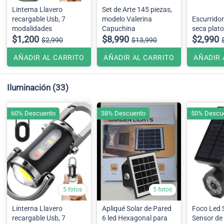
Linterna Llavero
Set de Arte 145 piezas,
recargable Usb, 7
modelo Valerina
Escurridor
modalidades
Capuchina
seca plato
$1,200
$8,990
$2,990
$2,990
$13,990
AÑADIR AL CARRITO
AÑADIR AL CARRITO
AÑADIR 
Iluminación
(33)
60% Descuento
38% Descuento
50% Descu
5 fotos
5 fotos
Linterna Llavero
Apliqué Solar de Pared
Foco Led 
recargable Usb, 7
6 led Hexagonal para
Sensor de