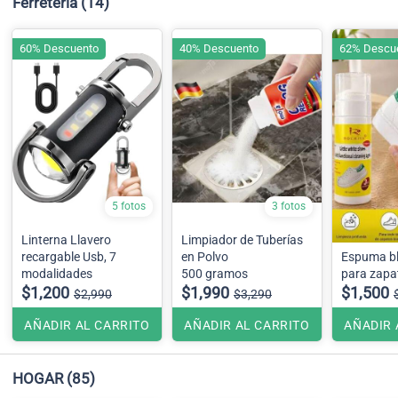
Ferretería
(14)
60% Descuento
40% Descuento
62% Descu
5 fotos
3 fotos
Linterna Llavero
Limpiador de Tuberías
recargable Usb, 7
en Polvo
Espuma b
modalidades
500 gramos
para zapat
$1,200
$1,990
$1,500
$2,990
$3,290
AÑADIR AL CARRITO
AÑADIR AL CARRITO
AÑADIR 
HOGAR
(85)