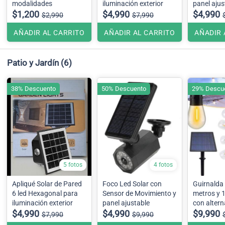
modalidades
iluminación exterior
panel ajus
$1,200
$4,990
$4,990
$2,990
$7,990
AÑADIR AL CARRITO
AÑADIR AL CARRITO
AÑADIR 
Patio y Jardín
(6)
38% Descuento
50% Descuento
29% Descu
5 fotos
4 fotos
Apliqué Solar de Pared
Foco Led Solar con
Guirnalda 
6 led Hexagonal para
Sensor de Movimiento y
metros y 
iluminación exterior
panel ajustable
con altern
$4,990
$4,990
carga US
$9,990
$7,990
$9,990