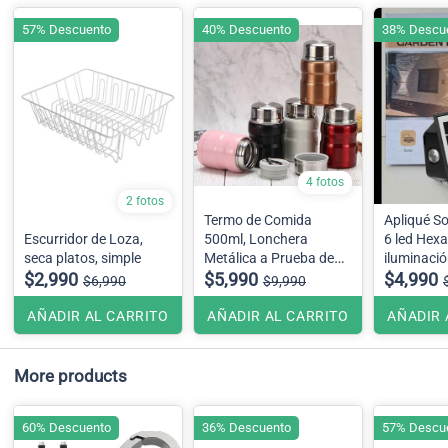
57% Descuento
40% Descuento
38% Descu
4 fotos
2 fotos
Termo de Comida
Apliqué So
Escurridor de Loza,
500ml, Lonchera
6 led Hex
seca platos, simple
Metálica a Prueba de
iluminació
$2,990
Fugas
$5,990
$4,990
$6,990
$9,990
AÑADIR AL CARRITO
AÑADIR AL CARRITO
AÑADIR 
More products
60% Descuento
36% Descuento
57% Descu