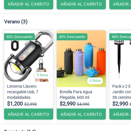
AÑADIR AL CARRITO
AÑADIR AL CARRITO
AÑADIR 
Verano
(3)
60% Descuento
40% Descuento
40% Descu
5 fotos
3 fotos
Linterna Llavero
Pack x 2 
recargable Usb, 7
Botella Para Agua
Jardín con
modalidades
Plegable, 600 ml
38 centím
$1,200
$2,990
$2,990
$2,990
$4,990
AÑADIR AL CARRITO
AÑADIR AL CARRITO
AÑADIR 