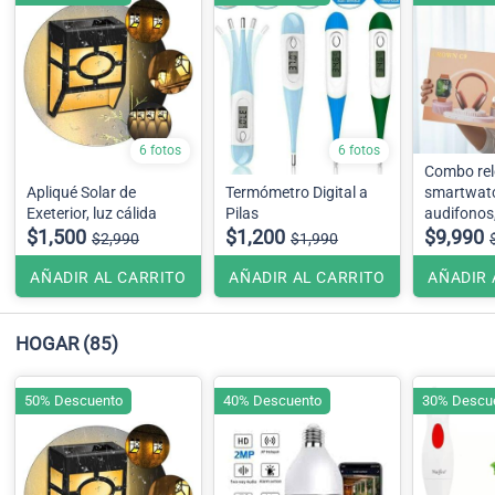
6 fotos
6 fotos
Combo rel
Apliqué Solar de
Termómetro Digital a
smartwat
Exeterior, luz cálida
Pilas
audifonos
$1,500
$1,200
$9,990
$2,990
$1,990
AÑADIR AL CARRITO
AÑADIR AL CARRITO
AÑADIR 
HOGAR
(85)
50% Descuento
40% Descuento
30% Descu