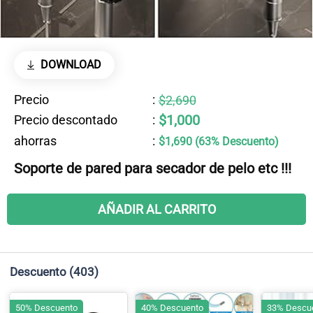
DOWNLOAD
Precio
:
$2,690
$1,000
Precio descontado
:
ahorras
:
$1,690 (63% Descuento)
Soporte de pared para secador de pelo etc !!!
AÑADIR AL CARRITO
Descuento
(403)
50% Descuento
40% Descuento
33% Descu