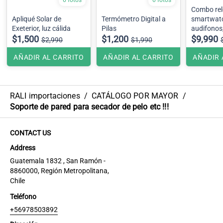
6 fotos
6 fotos
Combo rel
Apliqué Solar de
Termómetro Digital a
smartwat
Exeterior, luz cálida
Pilas
audifonos
$1,500
$1,200
$9,990
$2,990
$1,990
AÑADIR AL CARRITO
AÑADIR AL CARRITO
AÑADIR 
RALI importaciones
/
CATÁLOGO POR MAYOR
/
Soporte de pared para secador de pelo etc !!!
CONTACT US
Address
Guatemala 1832 , San Ramón -
8860000, Región Metropolitana,
Chile
Teléfono
+56978503892