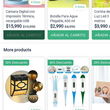
4 fotos
3 fotos
Cámara Digital con
Cortina d
Impresión Térmica,
Botella Para Agua
Luz Led 3 
recargable USB
Plegable, 600 ml
metros
$15,990
$2,990
$3,990
$19,990
$4,990
AÑADIR AL CARRITO
AÑADIR AL CARRITO
AÑADIR 
More products
50% Descuento
40% Descuento
33% Descu