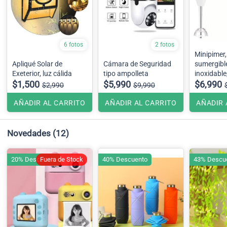
6 fotos
2 fotos
Minipimer,
Apliqué Solar de
Cámara de Seguridad
sumergibl
Exeterior, luz cálida
tipo ampolleta
inoxidabl
$1,500
$5,990
$6,990
$2,990
$9,990
AÑADIR AL CARRITO
AÑADIR AL CARRITO
AÑADIR 
Novedades
(12)
20% Descuento
Fuera de Stock
40% Descuento
43% Descu