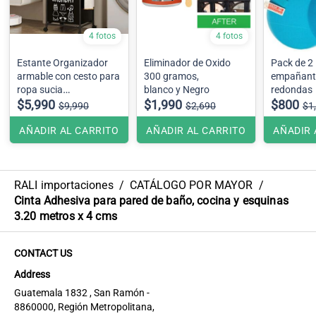
4 fotos
4 fotos
Estante Organizador
Eliminador de Oxido
Pack de 2 
armable con cesto para
300 gramos,
empañante
ropa sucia
blanco y Negro
redondas
42cmx32cmx1.30
$5,990
$1,990
$800
$9,990
$2,690
$1
AÑADIR AL CARRITO
AÑADIR AL CARRITO
AÑADIR 
RALI importaciones
/
CATÁLOGO POR MAYOR
/
Cinta Adhesiva para pared de baño, cocina y esquinas
3.20 metros x 4 cms
CONTACT US
Address
Guatemala 1832 , San Ramón -
8860000, Región Metropolitana,