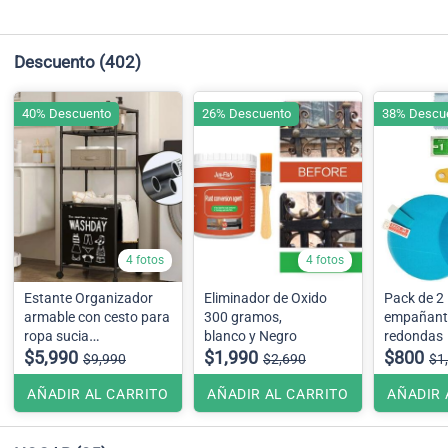
Descuento
(402)
40% Descuento
26% Descuento
38% Descu
4 fotos
4 fotos
Estante Organizador
Eliminador de Oxido
Pack de 2 
armable con cesto para
300 gramos,
empañante
ropa sucia
blanco y Negro
redondas
42cmx32cmx1.30
$5,990
$1,990
$800
$9,990
$2,690
$1
AÑADIR AL CARRITO
AÑADIR AL CARRITO
AÑADIR 