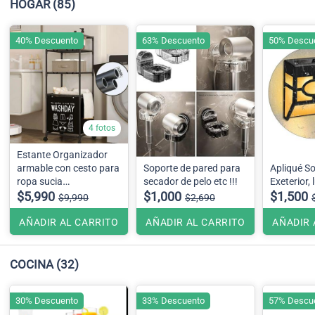
HOGAR
(85)
40% Descuento
63% Descuento
50% Descu
4 fotos
Estante Organizador
armable con cesto para
Soporte de pared para
Apliqué So
ropa sucia
secador de pelo etc !!!
Exeterior, 
42cmx32cmx1.30
$5,990
$1,000
$1,500
$9,990
$2,690
AÑADIR AL CARRITO
AÑADIR AL CARRITO
AÑADIR 
COCINA
(32)
30% Descuento
33% Descuento
57% Descu