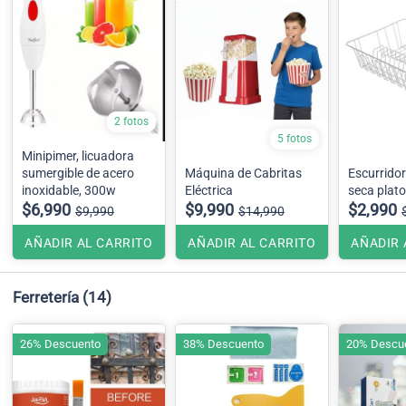
2 fotos
5 fotos
Minipimer, licuadora
sumergible de acero
Máquina de Cabritas
Escurridor
inoxidable, 300w
Eléctrica
seca plato
$6,990
$9,990
$2,990
$9,990
$14,990
AÑADIR AL CARRITO
AÑADIR AL CARRITO
AÑADIR 
Ferretería
(14)
26% Descuento
38% Descuento
20% Descu