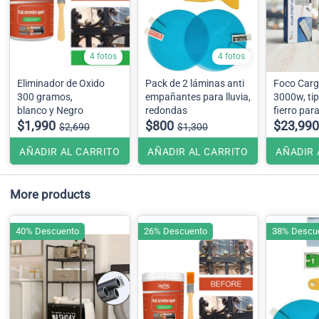
4 fotos
4 fotos
Eliminador de Oxido
Pack de 2 láminas anti
Foco Carg
300 gramos,
empañantes para lluvia,
3000w, tip
blanco y Negro
redondas
fierro para
$1,990
$800
instalació
$23,990
$2,690
$1,300
AÑADIR AL CARRITO
AÑADIR AL CARRITO
AÑADIR 
More products
40% Descuento
26% Descuento
38% Descu