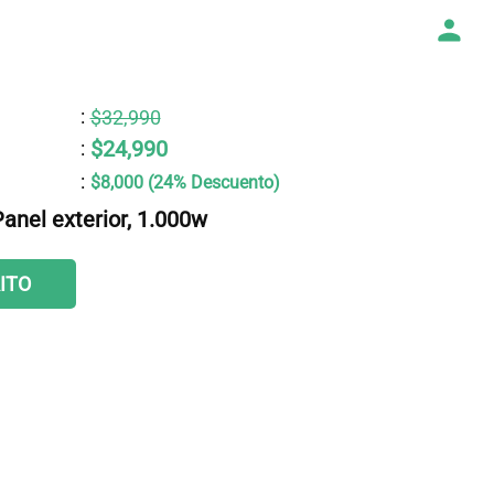
:
$32,990
$24,990
:
:
$8,000 (24% Descuento)
Panel exterior, 1.000w
ITO