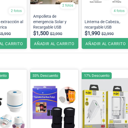
2 fotos
2 fotos
4 fotos
Ampolleta de
extracción al
emergencia Solar y
Linterna de Cabeza,.
trica
Recargable USB
recargable USB
$1,500
$1,990
$5,990
$2,990
$2,990
AL CARRITO
AÑADIR AL CARRITO
AÑADIR AL CARRITO
ento
33% Descuento
17% Descuento