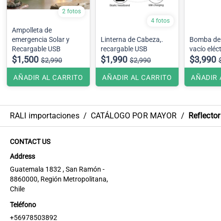
2 fotos
4 fotos
Ampolleta de
emergencia Solar y
Linterna de Cabeza,.
Bomba de 
Recargable USB
recargable USB
vacío eléc
$1,500
$1,990
$3,990
$2,990
$2,990
AÑADIR AL CARRITO
AÑADIR AL CARRITO
AÑADIR 
RALI importaciones
/
CATÁLOGO POR MAYOR
/
Reflector
CONTACT US
Address
Guatemala 1832 , San Ramón -
8860000, Región Metropolitana,
Chile
Teléfono
+56978503892