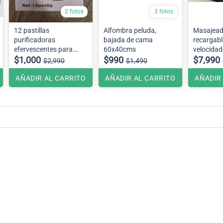
2 fotos
3 fotos
12 pastillas
Alfombra peluda,
Masajeado
purificadoras
bajada de cama
recargabl
efervescentes para
60x40cms
velocidad
hervidores y tereras
$1,000
$990
accesori
$7,990
$2,990
$1,490
AÑADIR AL CARRITO
AÑADIR AL CARRITO
AÑADIR