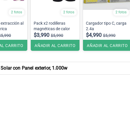
2 fotos
2 fotos
2 fotos
extracción al
Pack x2 rodilleras
Cargador tipo C, carga
trica
magnéticas de calor
2.4a
$3,990
$4,990
$5,990
$5,990
$5,990
AL CARRITO
AÑADIR AL CARRITO
AÑADIR AL CARRITO
 Solar con Panel exterior, 1.000w