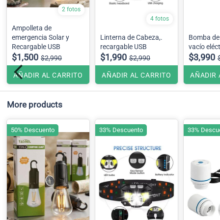
2 fotos
4 fotos
Ampolleta de
emergencia Solar y
Linterna de Cabeza,.
Bomba de 
Recargable USB
recargable USB
vacío eléc
$1,500
$1,990
$3,990
$2,990
$2,990
AÑADIR AL CARRITO
AÑADIR AL CARRITO
AÑADIR 
More products
50% Descuento
33% Descuento
33% Descu