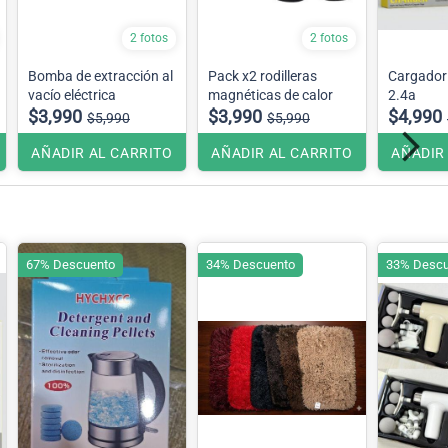
2 fotos
2 fotos
Bomba de extracción al
Pack x2 rodilleras
Cargador 
vacío eléctrica
magnéticas de calor
2.4a
$3,990
$3,990
$4,990
$5,990
$5,990
AÑADIR AL CARRITO
AÑADIR AL CARRITO
AÑADIR
67% Descuento
34% Descuento
33% Descu