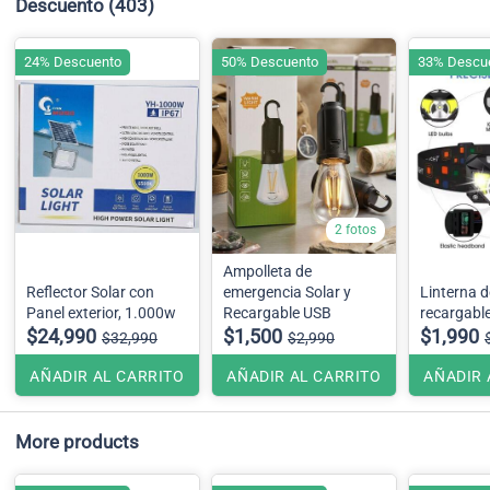
Descuento
(403)
24% Descuento
50% Descuento
33% Descu
2 fotos
Ampolleta de
Reflector Solar con
emergencia Solar y
Linterna d
Panel exterior, 1.000w
Recargable USB
recargabl
$24,990
$1,500
$1,990
$32,990
$2,990
AÑADIR AL CARRITO
AÑADIR AL CARRITO
AÑADIR 
More products