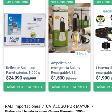
24% Descuento
50% Descuento
33% Descu
2 fotos
Ampolleta de
Reflector Solar con
emergencia Solar y
Linterna d
Panel exterior, 1.000w
Recargable USB
recargabl
$24,990
$1,500
$1,990
$32,990
$2,990
AÑADIR AL CARRITO
AÑADIR AL CARRITO
AÑADIR 
RALI importaciones
/
CATÁLOGO POR MAYOR
/
Polvo de Limpieza para Grasa Pesada, 200g