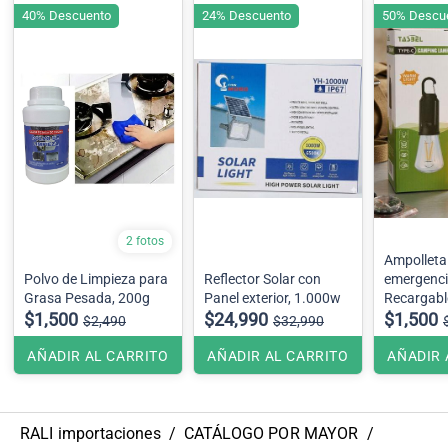
40% Descuento
24% Descuento
50% Descu
2 fotos
Ampolleta
Polvo de Limpieza para
Reflector Solar con
emergenci
Grasa Pesada, 200g
Panel exterior, 1.000w
Recargabl
$1,500
$24,990
$1,500
$2,490
$32,990
AÑADIR AL CARRITO
AÑADIR AL CARRITO
AÑADIR 
RALI importaciones
/
CATÁLOGO POR MAYOR
/