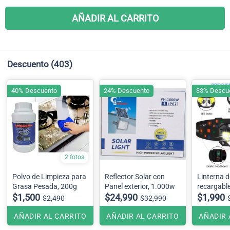
AÑADIR AL CARRITO
Descuento
(403)
40% Descuento
24% Descuento
33% Descu
2 fotos
Polvo de Limpieza para
Reflector Solar con
Linterna d
Grasa Pesada, 200g
Panel exterior, 1.000w
recargabl
$1,500
$24,990
$1,990
$2,490
$32,990
AÑADIR AL CARRITO
AÑADIR AL CARRITO
AÑADIR 