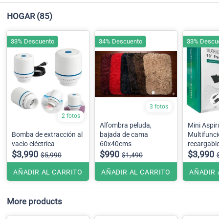
HOGAR
(85)
33% Descuento
34% Descuento
33% Descu
3 fotos
2 fotos
Alfombra peluda,
Mini Aspi
Bomba de extracción al
bajada de cama
Multifunci
vacío eléctrica
60x40cms
recargable
$3,990
$990
$3,990
$5,990
$1,490
AÑADIR AL CARRITO
AÑADIR AL CARRITO
AÑADIR 
More products