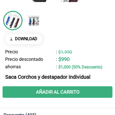
DOWNLOAD
Precio
:
$1,990
$990
Precio descontado
:
ahorras
:
$1,000 (50% Descuento)
Saca Corchos y destapador individual
AÑADIR AL CARRITO
Descuento
(403)