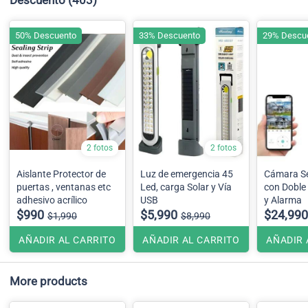
50% Descuento
33% Descuento
29% Descu
2 fotos
2 fotos
Aislante Protector de
Luz de emergencia 45
Cámara Se
puertas , ventanas etc
Led, carga Solar y Vía
con Doble
adhesivo acrílico
USB
y Alarma
$990
$5,990
$24,990
$1,990
$8,990
AÑADIR AL CARRITO
AÑADIR AL CARRITO
AÑADIR 
More products