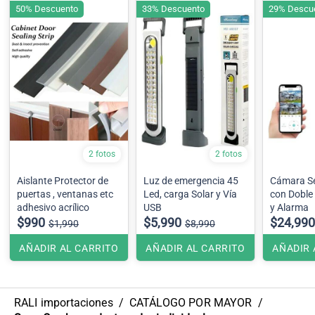
50% Descuento
33% Descuento
29% Descu
2 fotos
2 fotos
Aislante Protector de
Luz de emergencia 45
Cámara Se
puertas , ventanas etc
Led, carga Solar y Vía
con Doble
adhesivo acrílico
USB
y Alarma
$990
$5,990
$24,990
$1,990
$8,990
AÑADIR AL CARRITO
AÑADIR AL CARRITO
AÑADIR 
RALI importaciones
/
CATÁLOGO POR MAYOR
/