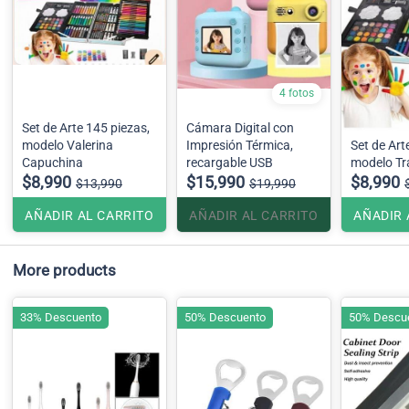
4 fotos
Set de Arte 145 piezas,
Cámara Digital con
modelo Valerina
Impresión Térmica,
Set de Art
Capuchina
recargable USB
modelo Tr
$8,990
$15,990
$8,990
$13,990
$19,990
AÑADIR AL CARRITO
AÑADIR AL CARRITO
AÑADIR 
More products
33% Descuento
50% Descuento
50% Descu