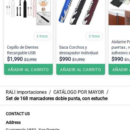
2 fotos
2 fotos
Aislante P
Cepillo de Dientes
Saca Corchos y
puertas , 
Recargable USB
destapador individual
adhesivo a
$1,990
$990
$990
$2,990
$1,990
$1
AÑADIR AL CARRITO
AÑADIR AL CARRITO
AÑADIR 
RALI importaciones
/
CATÁLOGO POR MAYOR
/
Set de 168 marcadores doble punta, con estuche
CONTACT US
Address