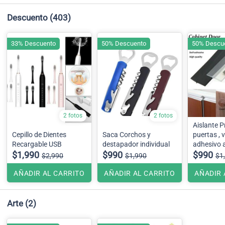
Descuento
(403)
33% Descuento
50% Descuento
50% Descu
2 fotos
2 fotos
Aislante P
Cepillo de Dientes
Saca Corchos y
puertas , 
Recargable USB
destapador individual
adhesivo a
$1,990
$990
$990
$2,990
$1,990
$1
AÑADIR AL CARRITO
AÑADIR AL CARRITO
AÑADIR 
Arte
(2)