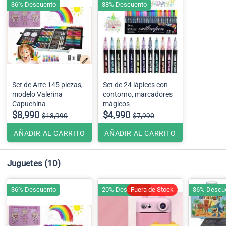
36% Descuento
38% Descuento
Set de Arte 145 piezas,
Set de 24 lápices con
modelo Valerina
contorno, marcadores
Capuchina
mágicos
$8,990
$4,990
$13,990
$7,990
AÑADIR AL CARRITO
AÑADIR AL CARRITO
Juguetes
(10)
36% Descuento
20% Descuento
Fuera de Stock
36% Descu