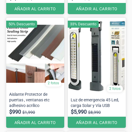
AÑADIR AL CARRITO
AÑADIR AL CARRITO
50% Descuento
33% Descuento
2 fotos
2 fotos
Aislante Protector de
puertas , ventanas etc
Luz de emergencia 45 Led,
adhesivo acrílico
carga Solar y Vía USB
$990
$5,990
$1,990
$8,990
AÑADIR AL CARRITO
AÑADIR AL CARRITO