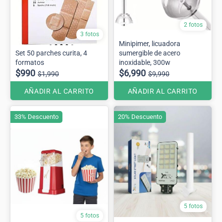
2 fotos
3 fotos
Minipimer, licuadora
Set 50 parches curita, 4
sumergible de acero
formatos
inoxidable, 300w
$990
$6,990
$1,990
$9,990
AÑADIR AL CARRITO
AÑADIR AL CARRITO
33% Descuento
20% Descuento
5 fotos
5 fotos