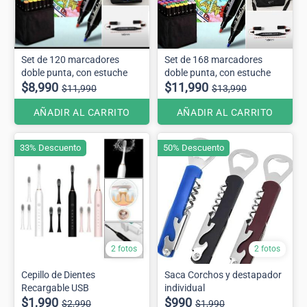
Set de 120 marcadores
Set de 168 marcadores
doble punta, con estuche
doble punta, con estuche
$8,990
$11,990
$11,990
$13,990
AÑADIR AL CARRITO
AÑADIR AL CARRITO
33% Descuento
50% Descuento
2 fotos
2 fotos
Cepillo de Dientes
Saca Corchos y destapador
Recargable USB
individual
$1,990
$990
$2,990
$1,990