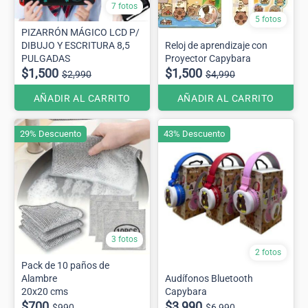
7 fotos
5 fotos
PIZARRÓN MÁGICO LCD P/
DIBUJO Y ESCRITURA 8,5
Reloj de aprendizaje con
PULGADAS
Proyector Capybara
$1,500
$1,500
$2,990
$4,990
AÑADIR AL CARRITO
AÑADIR AL CARRITO
29% Descuento
43% Descuento
3 fotos
2 fotos
Pack de 10 paños de
Alambre
Audífonos Bluetooth
20x20 cms
Capybara
$700
$3,990
$990
$6,990