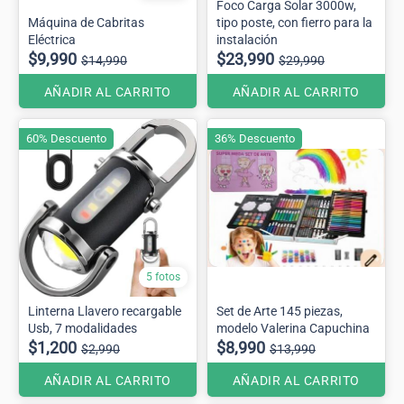
Foco Carga Solar 3000w,
Máquina de Cabritas
tipo poste, con fierro para la
Eléctrica
instalación
$9,990
$23,990
$14,990
$29,990
AÑADIR AL CARRITO
AÑADIR AL CARRITO
60% Descuento
36% Descuento
5 fotos
Linterna Llavero recargable
Set de Arte 145 piezas,
Usb, 7 modalidades
modelo Valerina Capuchina
$1,200
$8,990
$2,990
$13,990
AÑADIR AL CARRITO
AÑADIR AL CARRITO