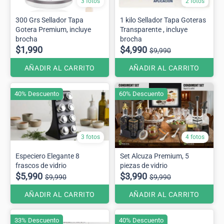
3 fotos
2 fotos
300 Grs Sellador Tapa
1 kilo Sellador Tapa Goteras
Gotera Premium, incluye
Transparente , incluye
brocha
brocha
$1,990
$4,990
$9,990
AÑADIR AL CARRITO
AÑADIR AL CARRITO
40% Descuento
60% Descuento
3 fotos
4 fotos
Especiero Elegante 8
Set Alcuza Premium, 5
frascos de vidrio
piezas de vidrio
$5,990
$3,990
$9,990
$9,990
AÑADIR AL CARRITO
AÑADIR AL CARRITO
33% Descuento
40% Descuento