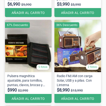
$6,990
$3,990
$9,990
$5,990
AÑADIR AL CARRITO
AÑADIR AL CARRITO
67% Descuento
36% Descuento
5 fotos
2 fotos
Pulsera magnética
Radio FM/AM con carga
ajustable, para tornillos,
Solar, USB y a pilas. Con
puntas, clavos, brocas y
Linterna
más
$990
$8,990
$2,990
$13,990
AÑADIR AL CARRITO
AÑADIR AL CARRITO