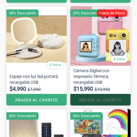
38% Descuento
20% Descuento
Fuera de Stock
4 fotos
5 fotos
Cámara Digital con
Espejo con luz led portatil,
Impresión Térmica,
recargable USB
recargable USB
$4,990
$15,990
$7,990
$19,990
AÑADIR AL CARRITO
AÑADIR AL CARRITO
40% Descuento
36% Descuento