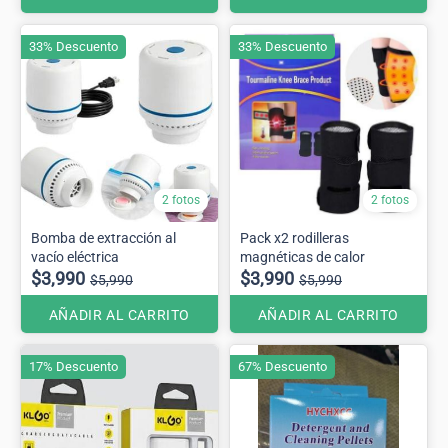
33% Descuento
33% Descuento
2 fotos
2 fotos
Bomba de extracción al
Pack x2 rodilleras
vacío eléctrica
magnéticas de calor
$3,990
$3,990
$5,990
$5,990
AÑADIR AL CARRITO
AÑADIR AL CARRITO
17% Descuento
67% Descuento