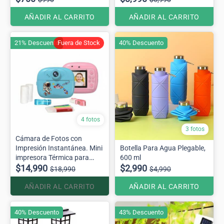
AÑADIR AL CARRITO
AÑADIR AL CARRITO
21% Descuento
Fuera de Stock
40% Descuento
4 fotos
3 fotos
Cámara de Fotos con
Impresión Instantánea. Mini
Botella Para Agua Plegable,
impresora Térmica para
600 ml
niños
$14,990
$2,990
$18,990
$4,990
AÑADIR AL CARRITO
AÑADIR AL CARRITO
40% Descuento
43% Descuento