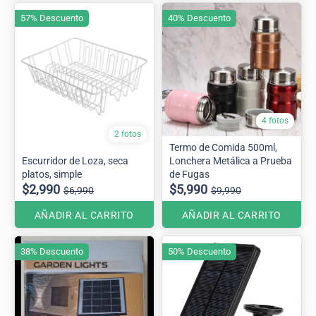
57% Descuento
40% Descuento
4 fotos
2 fotos
Termo de Comida 500ml,
Escurridor de Loza, seca
Lonchera Metálica a Prueba
platos, simple
de Fugas
$2,990
$5,990
$6,990
$9,990
AÑADIR AL CARRITO
AÑADIR AL CARRITO
38% Descuento
50% Descuento