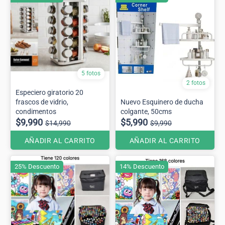
5 fotos
2 fotos
Especiero giratorio 20
frascos de vidrio,
Nuevo Esquinero de ducha
condimentos
colgante, 50cms
$9,990
$5,990
$14,990
$9,990
AÑADIR AL CARRITO
AÑADIR AL CARRITO
25% Descuento
14% Descuento