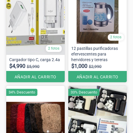
2 fotos
12 pastillas purificadoras
2 fotos
efervescentes para
Cargador tipo C, carga 2.4a
hervidores y tereras
$4,990
$1,000
$5,990
$2,990
AÑADIR AL CARRITO
AÑADIR AL CARRITO
34% Descuento
33% Descuento