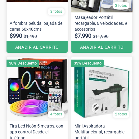
3 fotos
3 fotos
Masajeador Portátil
Alfombra peluda, bajada de
recargable, 6 velocidades, 9
cama 60x40cms
accesorios
$990
$7,990
$1,490
$11,990
AÑADIR AL CARRITO
AÑADIR AL CARRITO
30% Descuento
33% Descuento
4 fotos
2 fotos
Tira Led Neón 5 metros, con
Mini Aspiradora
app control Desde el
Multifuncional, recargable
teléfono
portátil