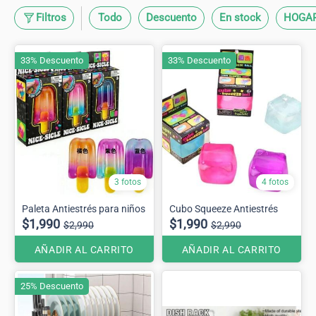
Filtros
Todo
Descuento
En stock
HOGA
33% Descuento
33% Descuento
3 fotos
4 fotos
Paleta Antiestrés para niños
Cubo Squeeze Antiestrés
$1,990
$1,990
$2,990
$2,990
AÑADIR AL CARRITO
AÑADIR AL CARRITO
25% Descuento