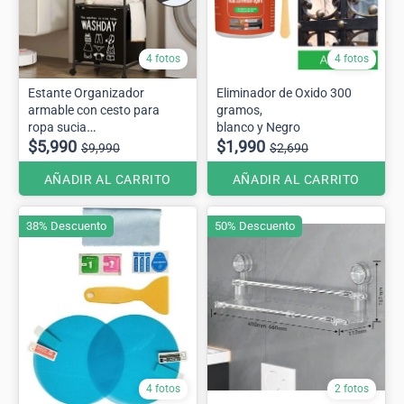
4 fotos
4 fotos
Estante Organizador
Eliminador de Oxido 300
armable con cesto para
gramos,
ropa sucia
blanco y Negro
42cmx32cmx1.30
$5,990
$1,990
$9,990
$2,690
AÑADIR AL CARRITO
AÑADIR AL CARRITO
38% Descuento
50% Descuento
4 fotos
2 fotos