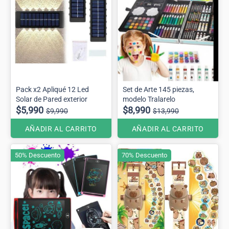
Pack x2 Apliqué 12 Led
Set de Arte 145 piezas,
Solar de Pared exterior
modelo Tralarelo
$5,990
$8,990
$9,990
$13,990
AÑADIR AL CARRITO
AÑADIR AL CARRITO
50% Descuento
70% Descuento