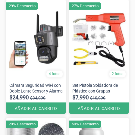
29% Descuento
27% Descuento
4 fotos
2 fotos
Cámara Seguridad WiFi con
Set Pistola Soldadora de
Doble Lente Sensor y Alarma
Plástico con Grapas
$24,990
$7,990
$34,990
$10,990
AÑADIR AL CARRITO
AÑADIR AL CARRITO
29% Descuento
50% Descuento