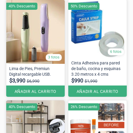
43% Descuento
50% Descuento
6 fotos
3 fotos
Cinta Adhesiva para pared
Lima de Pies, Premiun
de baño, cocina y esquinas
Digital recargable USB.
3.20 metros x 4 cms
$3,990
$990
$6,990
$1,990
AÑADIR AL CARRITO
AÑADIR AL CARRITO
40% Descuento
26% Descuento