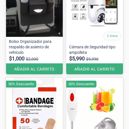
2 fotos
Bolso Organizador para
respaldo de asiento de
Cámara de Seguridad tipo
vehículo
ampolleta
$1,000
$5,990
$2,000
$9,990
AÑADIR AL CARRITO
AÑADIR AL CARRITO
50% Descuento
30% Descuento