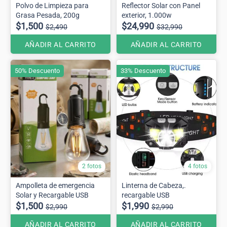
Polvo de Limpieza para
Reflector Solar con Panel
Grasa Pesada, 200g
exterior, 1.000w
$1,500
$24,990
$2,490
$32,990
AÑADIR AL CARRITO
AÑADIR AL CARRITO
50% Descuento
33% Descuento
2 fotos
4 fotos
Ampolleta de emergencia
Linterna de Cabeza,.
Solar y Recargable USB
recargable USB
$1,500
$1,990
$2,990
$2,990
AÑADIR AL CARRITO
AÑADIR AL CARRITO