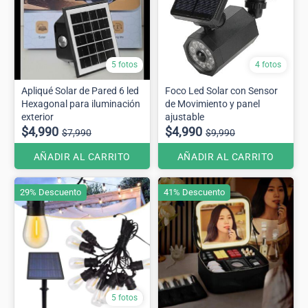
5 fotos
4 fotos
Apliqué Solar de Pared 6 led
Foco Led Solar con Sensor
Hexagonal para iluminación
de Movimiento y panel
exterior
ajustable
$4,990
$4,990
$7,990
$9,990
AÑADIR AL CARRITO
AÑADIR AL CARRITO
29% Descuento
41% Descuento
5 fotos