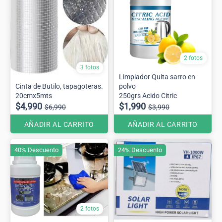
2 fotos
3 fotos
Limpiador Quita sarro en
Cinta de Butilo, tapagoteras.
polvo
20cmx5mts
250grs Acido Citric
$4,990
$1,990
$6,990
$3,990
AÑADIR AL CARRITO
AÑADIR AL CARRITO
40% Descuento
24% Descuento
2 fotos