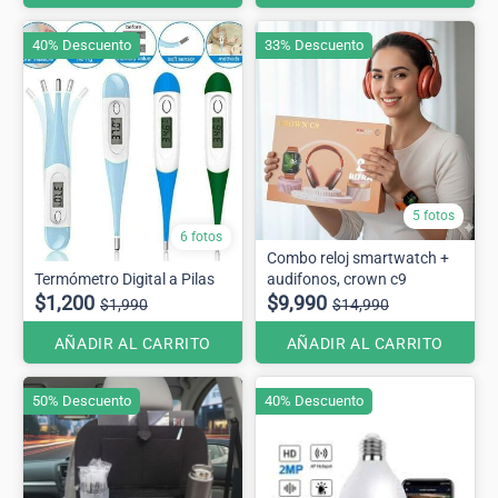
40% Descuento
33% Descuento
5 fotos
6 fotos
Combo reloj smartwatch +
Termómetro Digital a Pilas
audifonos, crown c9
$1,200
$9,990
$1,990
$14,990
AÑADIR AL CARRITO
AÑADIR AL CARRITO
50% Descuento
40% Descuento