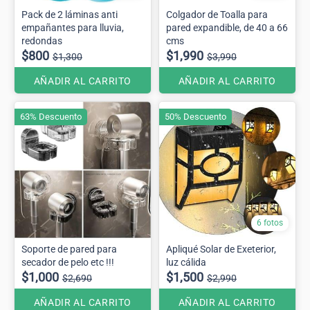
Pack de 2 láminas anti
Colgador de Toalla para
empañantes para lluvia,
pared expandible, de 40 a 66
redondas
cms
$800
$1,990
$1,300
$3,990
AÑADIR AL CARRITO
AÑADIR AL CARRITO
63% Descuento
50% Descuento
6 fotos
Soporte de pared para
Apliqué Solar de Exeterior,
secador de pelo etc !!!
luz cálida
$1,000
$1,500
$2,690
$2,990
AÑADIR AL CARRITO
AÑADIR AL CARRITO