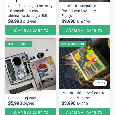
Guirnalda Solar, 10 metros y
Estuche de Maquillaje
10 ampolletas, con
Portátil con Luz Led y
alternativa de carga USB
Espejo
$9,990
$9,990
$13,990
$16,990
AÑADIR AL CARRITO
AÑADIR AL CARRITO
40% Descuento
20% Descuento
3 fotos
Pizarra Tablero Acrílico Luz
Combo Reloj Inteligente
Led Con Plumones
$5,990
$3,990
$9,990
$4,990
AÑADIR AL CARRITO
AÑADIR AL CARRITO