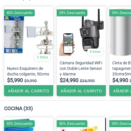
40% Descuento
29% Descuento
29% Descu
4 fotos
2 fotos
Cámara Seguridad WiFi
Cinta de Bu
Nuevo Esquinero de
con Doble Lente Sensor
tapagoter
ducha colgante, 50cms
y Alarma
20cmx5m
$5,990
$24,990
$4,990
$9,990
$34,990
AÑADIR AL CARRITO
AÑADIR AL CARRITO
AÑADIR 
COCINA
(33)
50% Descuento
30% Descuento
33% Descu