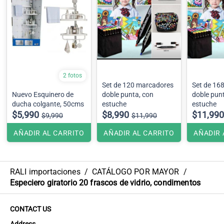
2 fotos
Set de 120 marcadores
Set de 16
Nuevo Esquinero de
doble punta, con
doble pun
ducha colgante, 50cms
estuche
estuche
$5,990
$8,990
$11,990
$9,990
$11,990
AÑADIR AL CARRITO
AÑADIR AL CARRITO
AÑADIR 
RALI importaciones
/
CATÁLOGO POR MAYOR
/
Especiero giratorio 20 frascos de vidrio, condimentos
CONTACT US