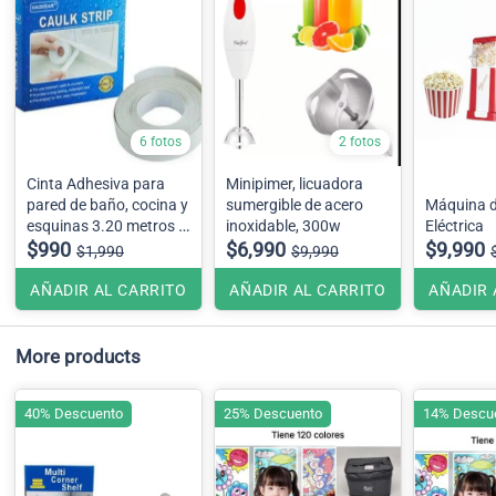
6 fotos
2 fotos
Cinta Adhesiva para
Minipimer, licuadora
pared de baño, cocina y
sumergible de acero
Máquina d
esquinas 3.20 metros x
inoxidable, 300w
Eléctrica
4 cms
$990
$6,990
$9,990
$1,990
$9,990
AÑADIR AL CARRITO
AÑADIR AL CARRITO
AÑADIR 
More products
40% Descuento
25% Descuento
14% Descu