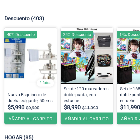
Descuento
(403)
40% Descuento
25% Descuento
14% Descu
2 fotos
Set de 120 marcadores
Set de 16
Nuevo Esquinero de
doble punta, con
doble pun
ducha colgante, 50cms
estuche
estuche
$5,990
$8,990
$11,990
$9,990
$11,990
AÑADIR AL CARRITO
AÑADIR AL CARRITO
AÑADIR 
HOGAR
(85)