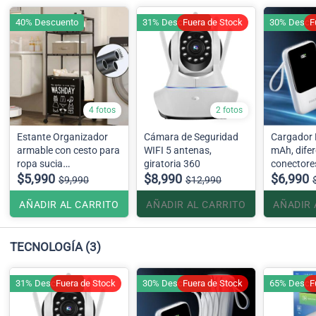
40% Descuento
31% Descuento
Fuera de Stock
30% Descu
F
4 fotos
2 fotos
Estante Organizador
Cámara de Seguridad
Cargador 
armable con cesto para
WIFI 5 antenas,
mAh, dife
ropa sucia
giratoria 360
conectore
42cmx32cmx1.30
$5,990
$8,990
usb
$6,990
$9,990
$12,990
AÑADIR AL CARRITO
AÑADIR AL CARRITO
AÑADIR 
TECNOLOGÍA
(3)
31% Descuento
Fuera de Stock
30% Descuento
Fuera de Stock
65% Descu
F