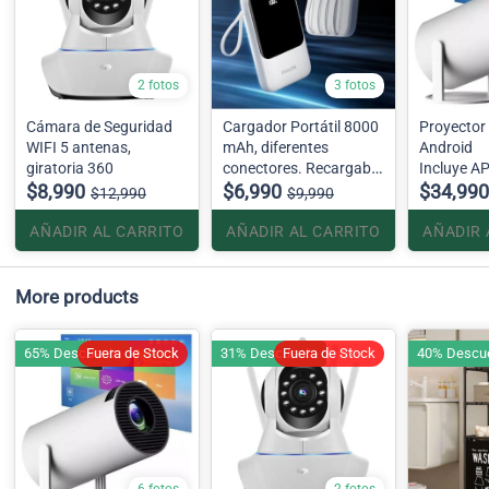
2 fotos
3 fotos
Cámara de Seguridad
Cargador Portátil 8000
Proyector 
WIFI 5 antenas,
mAh, diferentes
Android
giratoria 360
conectores. Recargable
Incluye A
$8,990
usb
$6,990
$34,990
$12,990
$9,990
AÑADIR AL CARRITO
AÑADIR AL CARRITO
AÑADIR 
More products
65% Descuento
Fuera de Stock
31% Descuento
Fuera de Stock
40% Descu