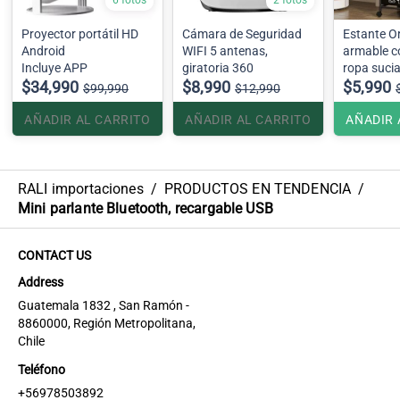
6 fotos
2 fotos
Proyector portátil HD
Cámara de Seguridad
Estante O
Android
WIFI 5 antenas,
armable c
Incluye APP
giratoria 360
ropa suci
$34,990
$8,990
42cmx32c
$5,990
$99,990
$12,990
AÑADIR AL CARRITO
AÑADIR AL CARRITO
AÑADIR 
RALI importaciones
/
PRODUCTOS EN TENDENCIA
/
Mini parlante Bluetooth, recargable USB
CONTACT US
Address
Guatemala 1832 , San Ramón -
8860000, Región Metropolitana,
Chile
Teléfono
+56978503892