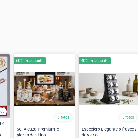
60% Descuento
40% Descuento
tos
6 fotos
3 fotos
e 4
,
Set Alcuza Premium, 5
Especiero Elegante 8 frascos
o
piezas de vidrio
de vidrio