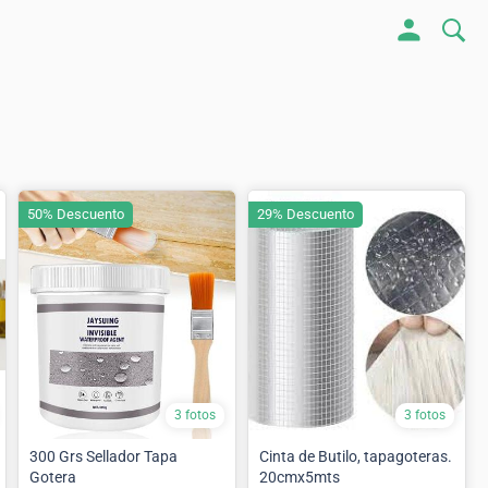
50% Descuento
29% Descuento
3 fotos
3 fotos
300 Grs Sellador Tapa
Cinta de Butilo, tapagoteras.
Gotera
20cmx5mts