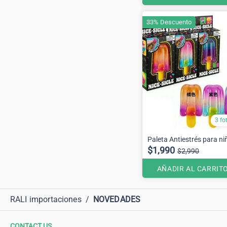
33% Descuento
3 fo
Paleta Antiestrés para ni
$1,990
$2,990
AÑADIR AL CARRIT
RALI importaciones
/
NOVEDADES
CONTACT US