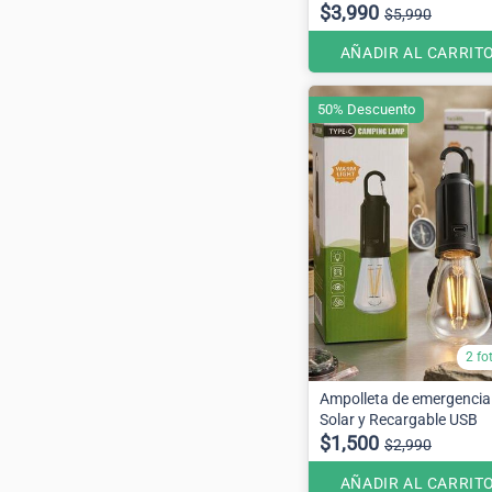
$3,990
$5,990
AÑADIR AL CARRIT
50% Descuento
2 fo
Ampolleta de emergencia
Solar y Recargable USB
$1,500
$2,990
AÑADIR AL CARRIT