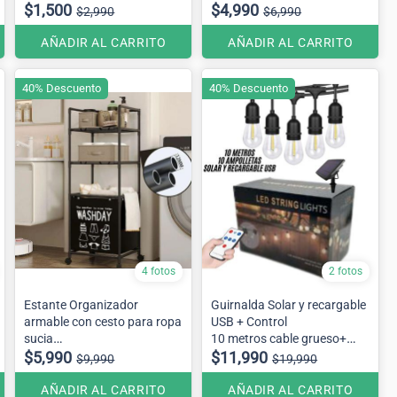
$1,500
$4,990
$2,990
$6,990
AÑADIR AL CARRITO
AÑADIR AL CARRITO
40% Descuento
40% Descuento
4 fotos
2 fotos
Estante Organizador
Guirnalda Solar y recargable
armable con cesto para ropa
USB + Control
sucia
10 metros cable grueso+
42cmx32cmx1.30
$5,990
10 ampolletas
$11,990
$9,990
$19,990
AÑADIR AL CARRITO
AÑADIR AL CARRITO