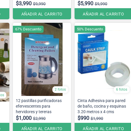
$3,990
$5,990
$9,990
$9,990
O
AÑADIR AL CARRITO
AÑADIR AL CARRITO
67% Descuento
50% Descuento
2 fotos
6 fotos
tos
12 pastillas purificadoras
Cinta Adhesiva para pared
efervescentes para
de baño, cocina y esquinas
hervidores y tereras
3.20 metros x 4 cms
$1,000
$990
$2,990
$1,990
O
AÑADIR AL CARRITO
AÑADIR AL CARRITO