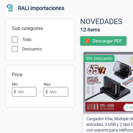
RALI importaciones
NOVEDADES
Sub categories
12 items
Todo
Descargar PDF
Descuento
33% Descuento
Price
Min
Max
-
$
$
2 fo
Cargador 65w, Múltiple d
entradas, 2 USB y 2 tipo C
con soporte para teléfon