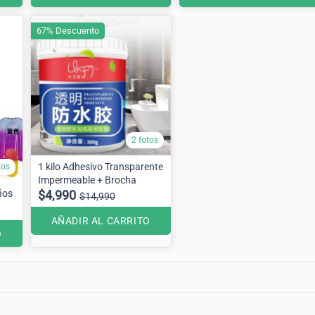
67% Descuento
2 fotos
1 kilo Adhesivo Transparente
tos
Impermeable + Brocha
ños
$4,990
$14,990
AÑADIR AL CARRITO
O