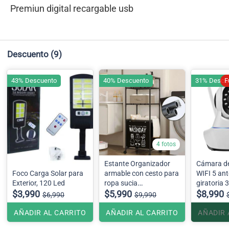
Premiun digital recargable usb
Descuento
(9)
43% Descuento
40% Descuento
31% Descu
F
4 fotos
Estante Organizador
Cámara de
Foco Carga Solar para
armable con cesto para
WIFI 5 ant
Exterior, 120 Led
ropa sucia
giratoria 
$3,990
42cmx32cmx1.30
$5,990
$8,990
$6,990
$9,990
AÑADIR AL CARRITO
AÑADIR AL CARRITO
AÑADIR 