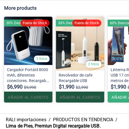
More products
30% Descuento
Fuera de Stock
33% Descuento
Fuera de Stock
60% Descu
3 fotos
2 fotos
Cargador Portátil 8000
Linterna 
mAh, diferentes
Revolvedor de cafe
USB 17 cm
conectores. Recargable
Recargable USB
metros de
usb
$6,990
$1,990
luz de em
$1,990
$9,990
$2,990
AÑADIR AL CARRITO
AÑADIR AL CARRITO
AÑADIR 
RALI importaciones
/
PRODUCTOS EN TENDENCIA
/
Lima de Pies, Premiun Digital recargable USB.